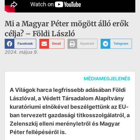
Mi a Magyar Péter mögött álló erők
célja? – Földi László
Facebook
Email
Nyomtat
Telegram
2024. május 9.
MÉDIAMEGJELENÉS
A Világok harca legfrissebb adásában Földi
Lászlóval, a Védett Társadalom Alapítvány
kuratóriumi elnökével beszélgettünk az EU-
ban tervezett gazdasági titkosszolgálatról, a
Zelenszkij elleni merényletről és Magyar
Péter fellépéséről is.