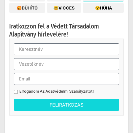
😡DÜHÍTŐ
😂VICCES
😮HÚHA
Iratkozzon fel a Védett Társadalom
Alapítvány hírlevelére!
Elfogadom Az
Adatvédelmi Szabályzatot
!
FELIRATKOZÁS