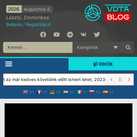
2026.
augusztus 8.
László, Domonkos
Belépés
/
Regisztráció
📹 VIDEÓK
t az már kedves követőink előtt ismert lehet, 2023-tól a Védett T
EN
FR
DE
HU
IT
RU
ES