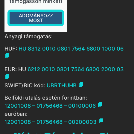
támogasson minket!
ADOMÁNYOZZ
MOST
Anyagi támogatás:
HUF:
HU 8312 0010 0801 7564 6800 1000 06

EUR: HU
6212 0010 0801 7564 6800 2000 03


SWIFT/BIC kód:
UBRTHUHB
Belföldi utalás esetén forintban:

12001008 – 01756468 – 00100006
euróban:

12001008 – 01756468 – 00200003