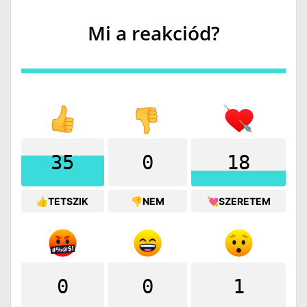
Mi a reakciód?
35
0
18
👍TETSZIK
👎NEM
💘SZERETEM
0
0
1