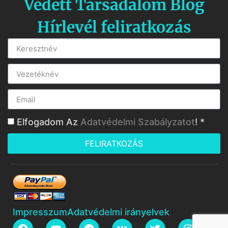
Védett Társadalom Blog
Hírlevél feliratkozás
Elfogadom Az
Adatvédelmi Szabályzatot
! *
FELIRATKOZÁS
Impresszum
Adatvédelmi irányelvek