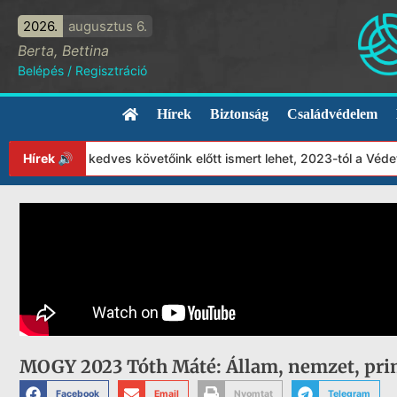
2026.
augusztus 6.
Berta, Bettina
Belépés
/
Regisztráció
Hírek
Biztonság
Családvédelem
int az már kedves követőink előtt ismert lehet, 2023-tól a Védet
Hírek 🔊
MOGY 2023 Tóth Máté: Állam, nemzet, pri
Facebook
Email
Nyomtat
Telegram