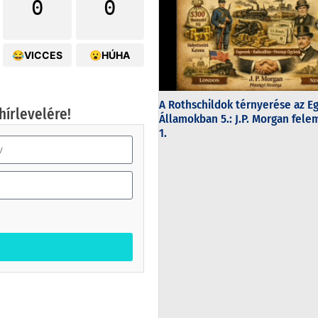
0
0
😂VICCES
😮HÚHA
A Rothschildok térnyerése az E
hírlevelére!
Államokban 5.: J.P. Morgan fel
1.