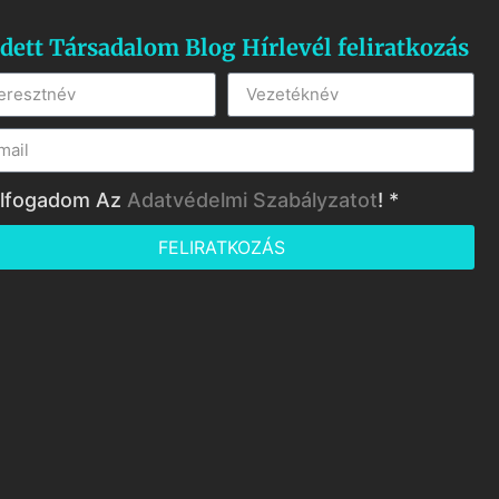
dett Társadalom Blog Hírlevél feliratkozás
lfogadom Az
Adatvédelmi Szabályzatot
! *
FELIRATKOZÁS