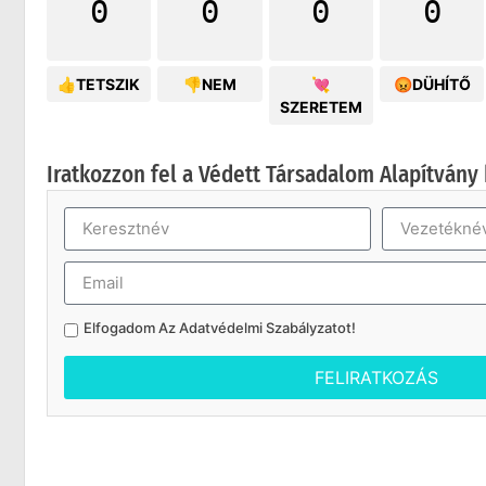
0
0
0
0
👍TETSZIK
👎NEM
💘
😡DÜHÍTŐ
SZERETEM
Iratkozzon fel a Védett Társadalom Alapítvány 
Elfogadom Az
Adatvédelmi Szabályzatot
!
FELIRATKOZÁS