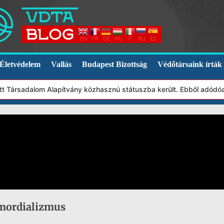
EN
FR
DE
HU
IT
RU
ES
Életvédelem
Vallás
Budapest Bizottság
Védőtársaink írták
t Társadalom Alapítvány közhasznú státuszba került. Ebből adódóa
mordializmus