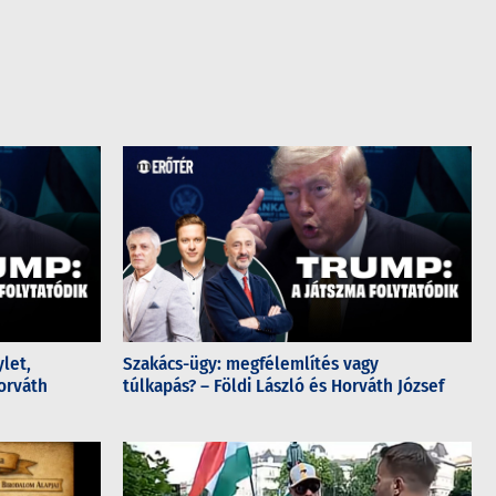
let,
Szakács-ügy: megfélemlítés vagy
orváth
túlkapás? – Földi László és Horváth József