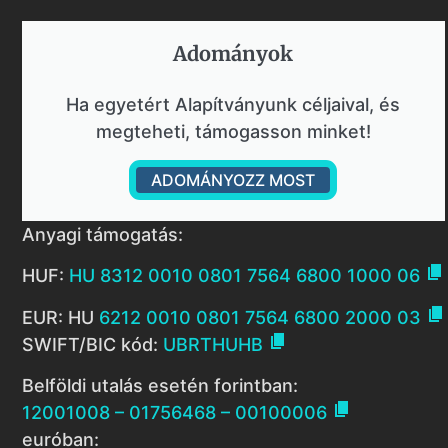
Adományok​
Ha egyetért Alapítványunk céljaival, és
megteheti, támogasson minket!
ADOMÁNYOZZ MOST
Anyagi támogatás:

HUF:
HU 8312 0010 0801 7564 6800 1000 06

EUR: HU
6212 0010 0801 7564 6800 2000 03

SWIFT/BIC kód:
UBRTHUHB
Belföldi utalás esetén forintban:

12001008 – 01756468 – 00100006
euróban: