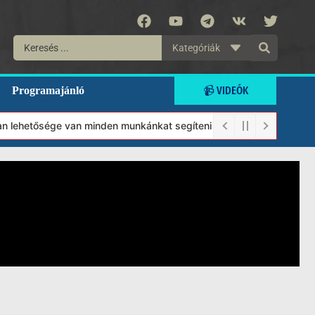
Kategóriák
📹 VIDEÓK
Programajánló
n lehetősége van minden munkánkat segíteni kívánó magánszemélyne