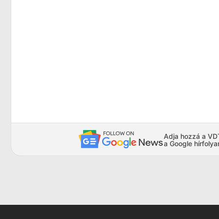
Adja hozzá a VDTA
a Google hírfoly