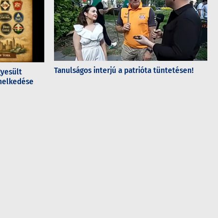
Tanulságos interjú a patrióta tüntetésen!
gyesült
emelkedése