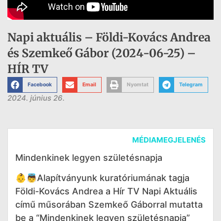
Napi aktuális – Földi-Kovács Andrea
és Szemkeő Gábor (2024-06-25) –
HÍR TV
Facebook
Email
Nyomtat
Telegram
2024. június 26.
MÉDIAMEGJELENÉS
Mindenkinek legyen születésnapja
👶👼Alapítványunk kuratóriumának tagja
Földi-Kovács Andrea a Hír TV Napi Aktuális
című műsorában Szemkeő Gáborral mutatta
be a “Mindenkinek legyen születésnapja”