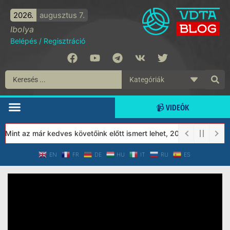
2026.
augusztus 7.
Ibolya
Belépés
/
Regisztráció
📹 VIDEÓK
int az már kedves követőink előtt ismert lehet, 2023-tól a Védet
EN
FR
DE
HU
IT
RU
ES