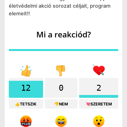
életvédelmi akció sorozat céljait, program
elemeit‼️
Mi a reakciód?
12
0
2
👍TETSZIK
👎NEM
💘SZERETEM