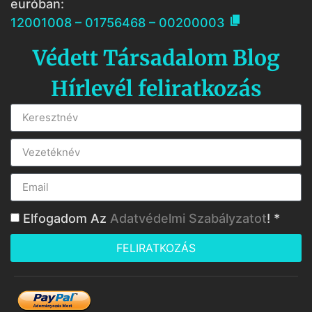
euróban:

12001008 – 01756468 – 00200003
Védett Társadalom Blog
Hírlevél feliratkozás
Elfogadom Az
Adatvédelmi Szabályzatot
! *
FELIRATKOZÁS