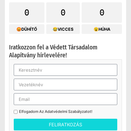
0
0
0
😡DÜHÍTŐ
😂VICCES
😮HÚHA
Iratkozzon fel a Védett Társadalom
Alapítvány hírlevelére!
Elfogadom Az
Adatvédelmi Szabályzatot
!
FELIRATKOZÁS