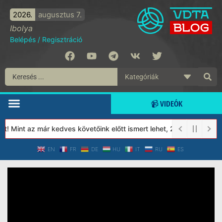
2026.
augusztus 7.
Ibolya
Belépés
/
Regisztráció
📹 VIDEÓK
 Mint az már kedves követőink előtt ismert lehet, 2023-tól a Véd
EN
FR
DE
HU
IT
RU
ES