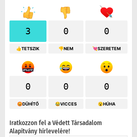
3
0
0
👍TETSZIK
👎NEM
💘SZERETEM
0
0
0
😡DÜHÍTŐ
😂VICCES
😮HÚHA
Iratkozzon fel a Védett Társadalom
Alapítvány hírlevelére!