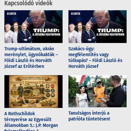
Kapcsolódó videók
Trump-ultimátum, ukrán
Szakács-ügy:
merénylet, ügynökakták –
megfélemlítés vagy
Földi László és Horváth
túlkapás? – Földi László és
József az Erőtérben
Horváth József
Tanulságos interjú a
A Rothschildok
patrióta tüntetésen!
térnyerése az Egyesült
Államokban 5.: J.P. Morgan