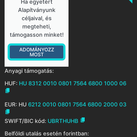
Ha egyetért
Alapítványunk
céljaival, és
megteheti,
támogasson minket!
ADOMÁNYOZZ
MOST
Anyagi támogatás:
HUF:
HU 8312 0010 0801 7564 6800 1000 06

EUR: HU
6212 0010 0801 7564 6800 2000 03


SWIFT/BIC kód:
UBRTHUHB
Belföldi utalás esetén forintban: