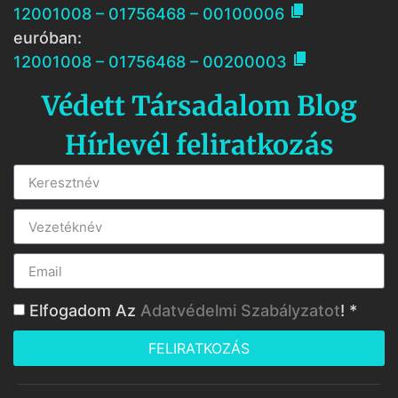

12001008 – 01756468 – 00100006
euróban:

12001008 – 01756468 – 00200003
Védett Társadalom Blog
Hírlevél feliratkozás
Elfogadom Az
Adatvédelmi Szabályzatot
! *
FELIRATKOZÁS