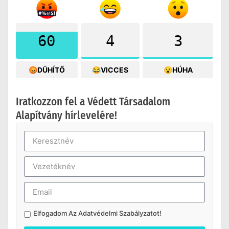
60
4
3
😡DÜHÍTŐ
😂VICCES
😮HÚHA
Iratkozzon fel a Védett Társadalom
Alapítvány hírlevelére!
Elfogadom Az
Adatvédelmi Szabályzatot
!