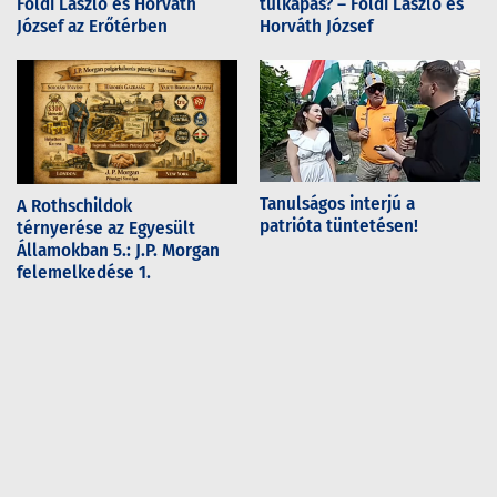
Földi László és Horváth
túlkapás? – Földi László és
József az Erőtérben
Horváth József
Tanulságos interjú a
A Rothschildok
patrióta tüntetésen!
térnyerése az Egyesült
Államokban 5.: J.P. Morgan
felemelkedése 1.