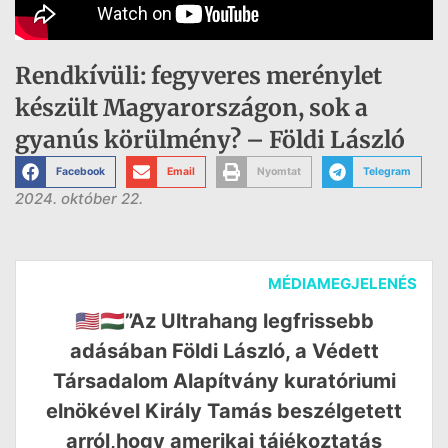
Rendkívüli: fegyveres merénylet
készült Magyarországon, sok a
gyanús körülmény? – Földi László
Facebook
Email
Nyomtat
Telegram
2024. október 22.
MÉDIAMEGJELENÉS
🇺🇸🇭🇺”Az Ultrahang legfrissebb
adásában Földi László, a Védett
Társadalom Alapítvány kuratóriumi
elnökével Király Tamás beszélgetett
arról,hogy amerikai tájékoztatás