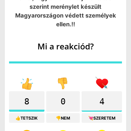
szerint merénylet készült
Magyarországon védett személyek
ellen.‼️
Mi a reakciód?
8
0
4
👍TETSZIK
👎NEM
💘SZERETEM