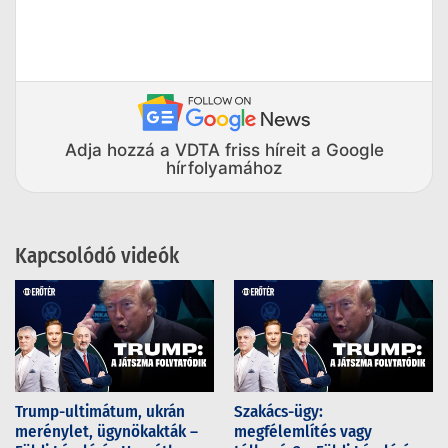
Adja hozzá a VDTA friss híreit a Google
hírfolyamához
Kapcsolódó videók
Trump-ultimátum, ukrán
Szakács-ügy:
merénylet, ügynökakták –
megfélemlítés vagy