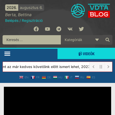
2026.
augusztus 6.
Berta, Bettina
Belépés
/
Regisztráció
📹 VIDEÓK
nt az már kedves követőink előtt ismert lehet, 2023-tól a Védett 
EN
FR
DE
HU
IT
RU
ES