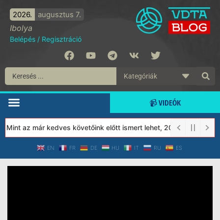
2026.
augusztus 7.
Ibolya
Belépés
/
Regisztráció
📹 VIDEÓK
Mint az már kedves követőink előtt ismert lehet, 2023-tól a Véde
EN
FR
DE
HU
IT
RU
ES