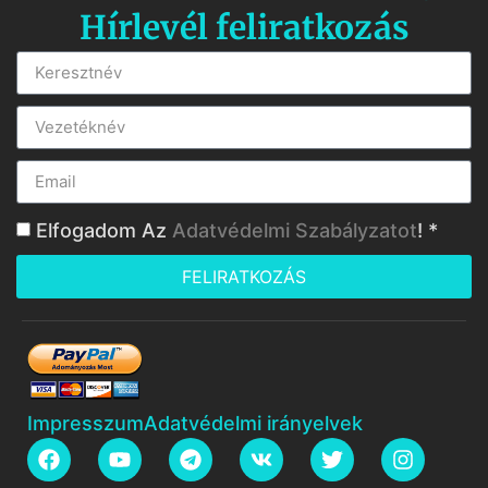
Hírlevél feliratkozás
Elfogadom Az
Adatvédelmi Szabályzatot
! *
FELIRATKOZÁS
Impresszum
Adatvédelmi irányelvek