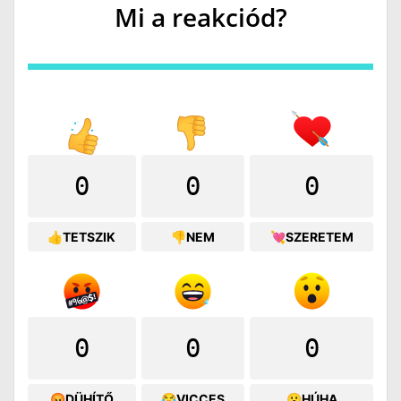
Mi a reakciód?
0
0
0
👍TETSZIK
👎NEM
💘SZERETEM
0
0
0
😡DÜHÍTŐ
😂VICCES
😮HÚHA