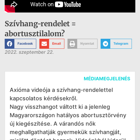
Szívhang-rendelet =
abortusztilalom?
Facebook
Email
Nyomtat
Telegram
2022. szeptember 22.
MÉDIAMEGJELENÉS
Axióma videója a szívhang-rendelettel
kapcsolatos kérdésekről.
Nagy visszhangot váltott ki a jelenleg
Magyarországon hatályos abortusztörvény
új kiegészítése. A várandós nők
meghallgathatják gyermekük szívhangját,