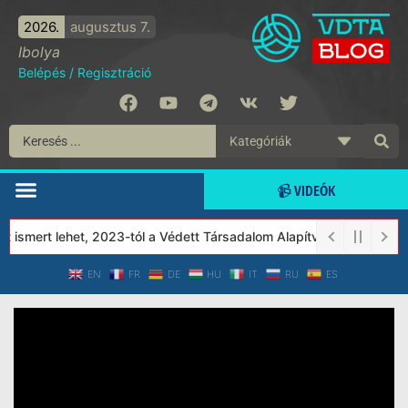
2026.
augusztus 7.
Ibolya
Belépés
/
Regisztráció
📹 VIDEÓK
t ismert lehet, 2023-tól a Védett Társadalom Alapítvány közhaszn
EN
FR
DE
HU
IT
RU
ES