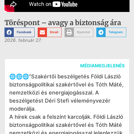
Töréspont – avagy a biztonság ára
Facebook
Email
Nyomtat
Telegram
2026. február 27.
MÉDIAMEGJELENÉS
🌐🌐🌐”Szakértői beszélgetés Földi László
biztonságpolitikai szakértővel és Tóth Máté,
nemzetközi és energiajogásszal. A
beszélgetést Déri Stefi véleményvezér
moderálja.
A hírek csak a felszínt karcolják. Földi László
biztonságpolitikai szakértővel és Tóth Máté
nemzetközi és energiajogásszal leleplezzük,