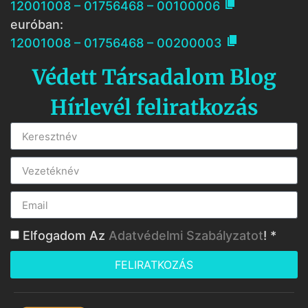

12001008 – 01756468 – 00100006
euróban:

12001008 – 01756468 – 00200003
Védett Társadalom Blog
Hírlevél feliratkozás
Elfogadom Az
Adatvédelmi Szabályzatot
! *
FELIRATKOZÁS