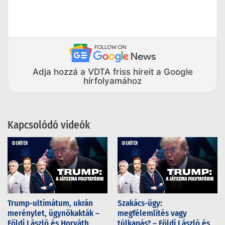
Adja hozzá a VDTA friss híreit a Google
hírfolyamához
Kapcsolódó videók
Trump-ultimátum, ukrán
Szakács-ügy:
merénylet, ügynökakták –
megfélemlítés vagy
Földi László és Horváth
túlkapás? – Földi László és