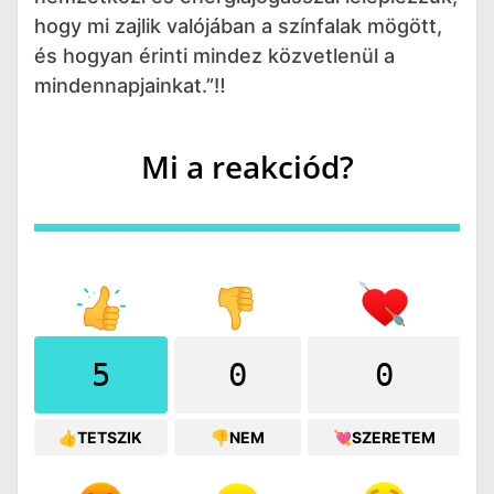
hogy mi zajlik valójában a színfalak mögött,
és hogyan érinti mindez közvetlenül a
mindennapjainkat.”‼️
Mi a reakciód?
5
0
0
👍TETSZIK
👎NEM
💘SZERETEM