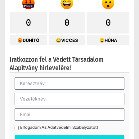
0
0
0
😡DÜHÍTŐ
😂VICCES
😮HÚHA
Iratkozzon fel a Védett Társadalom
Alapítvány hírlevelére!
Elfogadom Az
Adatvédelmi Szabályzatot
!