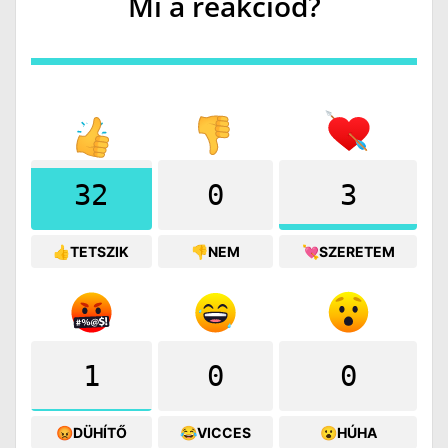
Mi a reakciód?
32
0
3
👍TETSZIK
👎NEM
💘SZERETEM
1
0
0
😡DÜHÍTŐ
😂VICCES
😮HÚHA