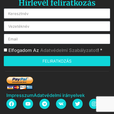
Hírlevél feliratkozás
Elfogadom Az
Adatvédelmi Szabályzatot
! *
FELIRATKOZÁS
Impresszum
Adatvédelmi irányelvek