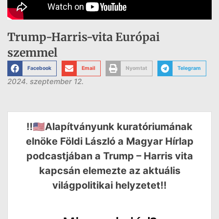
Trump-Harris-vita Európai
szemmel
Facebook
Email
Nyomtat
Telegram
2024. szeptember 12.
‼️🇺🇸Alapítványunk kuratóriumának
elnöke Földi László a Magyar Hírlap
podcastjában a Trump – Harris vita
kapcsán elemezte az aktuális
világpolitikai helyzetet‼️