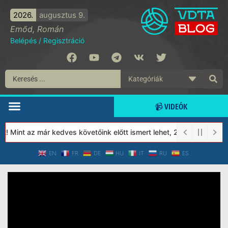
2026.
augusztus 9.
Emőd, Román
Belépés
/
Regisztráció
📹 VIDEÓK
 Mint az már kedves követőink előtt ismert lehet, 2023-tól a Véd
EN
FR
DE
HU
IT
RU
ES