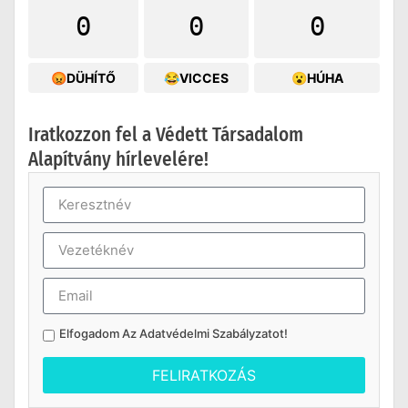
0
0
0
😡DÜHÍTŐ
😂VICCES
😮HÚHA
Iratkozzon fel a Védett Társadalom
Alapítvány hírlevelére!
Elfogadom Az
Adatvédelmi Szabályzatot
!
FELIRATKOZÁS