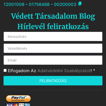

12001008 – 01756468 – 00200003
Védett Társadalom Blog
Hírlevél feliratkozás
Elfogadom Az
Adatvédelmi Szabályzatot
! *
FELIRATKOZÁS