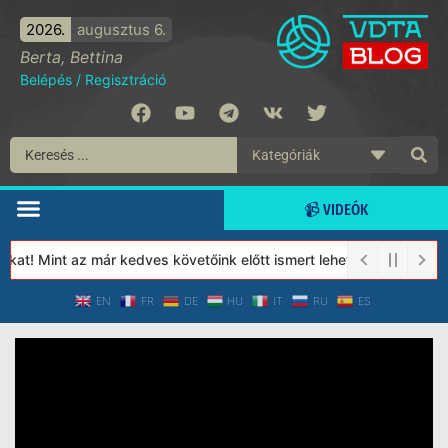
2026.
augusztus 6.
Berta, Bettina
Belépés
/
Regisztráció
📹 VIDEÓK
t! Mint az már kedves követőink előtt ismert lehet, 2023-tól a V
EN
FR
DE
HU
IT
RU
ES