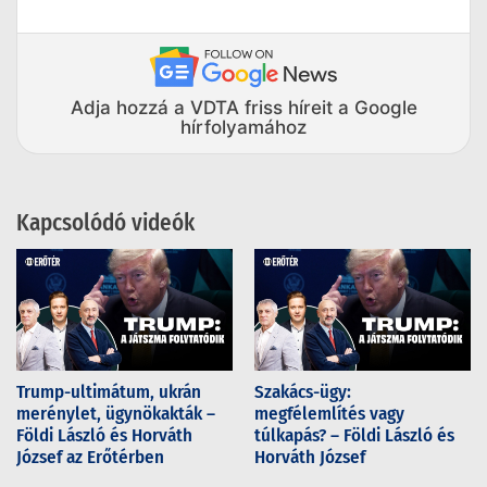
Adja hozzá a VDTA friss híreit a Google
hírfolyamához
Kapcsolódó videók
Trump-ultimátum, ukrán
Szakács-ügy:
merénylet, ügynökakták –
megfélemlítés vagy
Földi László és Horváth
túlkapás? – Földi László és
József az Erőtérben
Horváth József