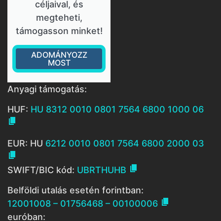
céljaival, és
megteheti,
támogasson minket!
ADOMÁNYOZZ
MOST
Anyagi támogatás:
HUF:
HU 8312 0010 0801 7564 6800 1000 06

EUR: HU
6212 0010 0801 7564 6800 2000 03


SWIFT/BIC kód:
UBRTHUHB
Belföldi utalás esetén forintban:

12001008 – 01756468 – 00100006
euróban: