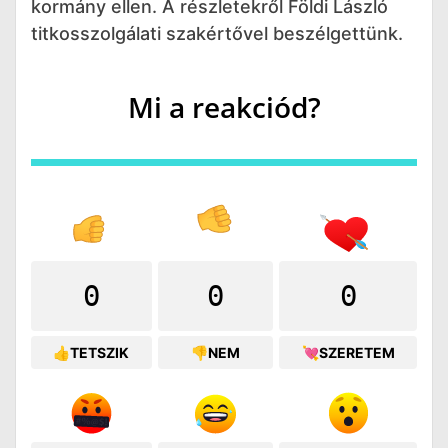
kormány ellen. A részletekről Földi László
titkosszolgálati szakértővel beszélgettünk.
Mi a reakciód?
0
0
0
👍TETSZIK
👎NEM
💘SZERETEM