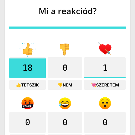
Mi a reakciód?
18
0
1
👍TETSZIK
👎NEM
💘SZERETEM
0
0
0