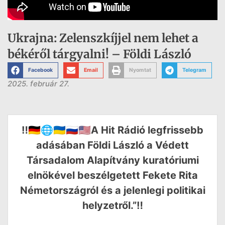
Ukrajna: Zelenszkíjjel nem lehet a
békéről tárgyalni! – Földi László
Facebook
Email
Nyomtat
Telegram
2025. február 27.
‼️🇩🇪🌐🇺🇦🇷🇺🇺🇸A Hit Rádió legfrissebb
adásában Földi László a Védett
Társadalom Alapítvány kuratóriumi
elnökével beszélgetett Fekete Rita
Németországról és a jelenlegi politikai
helyzetről.”‼️