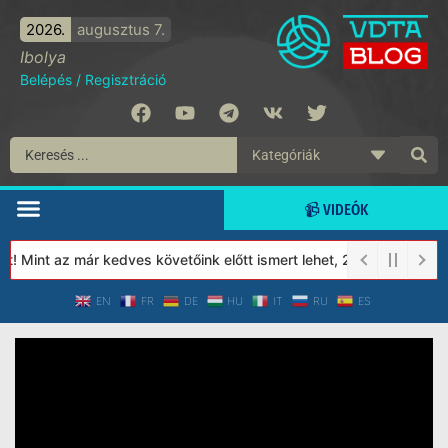
2026.
augusztus 7.
Ibolya
Belépés
/
Regisztráció
📹 VIDEÓK
 Mint az már kedves követőink előtt ismert lehet, 2023-tól a Véd
EN
FR
DE
HU
IT
RU
ES