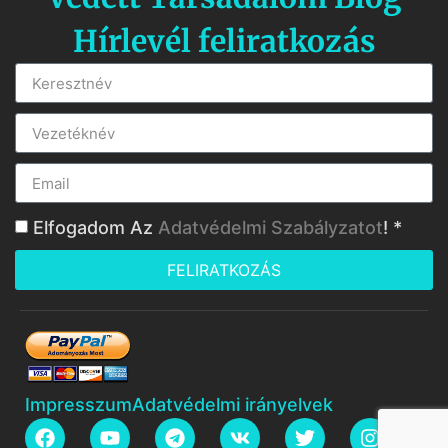
Hírlevél feliratkozás
Elfogadom Az
Adatvédelmi Szabályzatot
! *
FELIRATKOZÁS
Impresszum
Adatvédelmi irányelvek