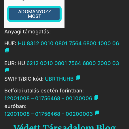
ADOMÁNYOZZ
MOST
Anyagi támogatás:
HUF:
HU 8312 0010 0801 7564 6800 1000 06

EUR: HU
6212 0010 0801 7564 6800 2000 03


SWIFT/BIC kód:
UBRTHUHB
Belföldi utalás esetén forintban:

12001008 – 01756468 – 00100006
euróban:

12001008 – 01756468 – 00200003
Védett Társadalom Blog