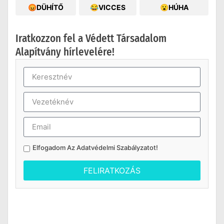
😡DÜHÍTŐ
😂VICCES
😮HÚHA
Iratkozzon fel a Védett Társadalom
Alapítvány hírlevelére!
Elfogadom Az
Adatvédelmi Szabályzatot
!
FELIRATKOZÁS