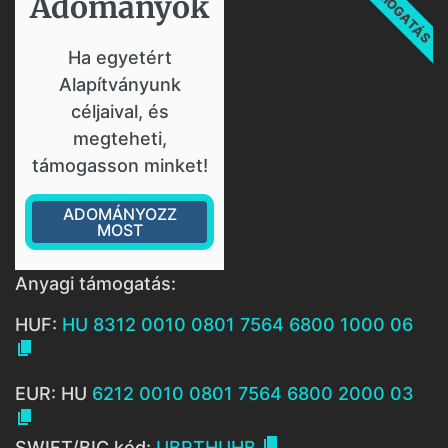
TÁMOGATÁS
Adományok​
Ha egyetért
Alapítványunk
céljaival, és
megteheti,
támogasson minket!
ADOMÁNYOZZ
MOST
Anyagi támogatás:
HUF:
HU 8312 0010 0801 7564 6800 1000 06

EUR: HU
6212 0010 0801 7564 6800 2000 03


SWIFT/BIC kód:
UBRTHUHB