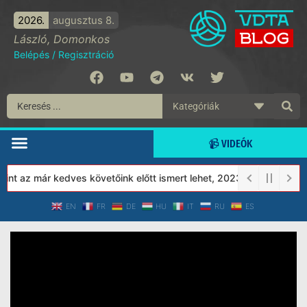
2026.
augusztus 8.
László, Domonkos
Belépés
/
Regisztráció
📹 VIDEÓK
nt az már kedves követőink előtt ismert lehet, 2023-tól a Védett
EN
FR
DE
HU
IT
RU
ES