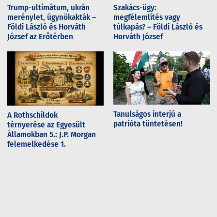
Trump-ultimátum, ukrán
Szakács-ügy:
merénylet, ügynökakták –
megfélemlítés vagy
Földi László és Horváth
túlkapás? – Földi László és
József az Erőtérben
Horváth József
Tanulságos interjú a
A Rothschildok
patrióta tüntetésen!
térnyerése az Egyesült
Államokban 5.: J.P. Morgan
felemelkedése 1.