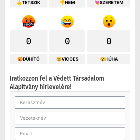
👍TETSZIK
👎NEM
💘SZERETEM
0
0
0
😡DÜHÍTŐ
😂VICCES
😮HÚHA
Iratkozzon fel a Védett Társadalom
Alapítvány hírlevelére!