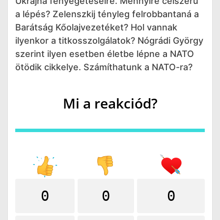
Ukrajna fenyegetéseire. Mennyire célszerű
a lépés? Zelenszkij tényleg felrobbantaná a
Barátság Kőolajvezetéket? Hol vannak
ilyenkor a titkosszolgálatok? Nógrádi György
szerint ilyen esetben életbe lépne a NATO
ötödik cikkelye. Számíthatunk a NATO-ra?
Mi a reakciód?
0
0
0