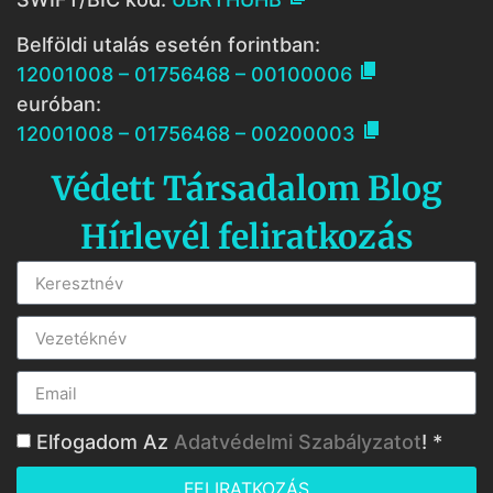
Belföldi utalás esetén forintban:

12001008 – 01756468 – 00100006
euróban:

12001008 – 01756468 – 00200003
Védett Társadalom Blog
Hírlevél feliratkozás
Elfogadom Az
Adatvédelmi Szabályzatot
! *
FELIRATKOZÁS