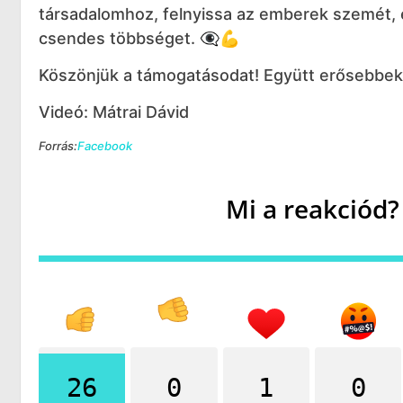
társadalomhoz, felnyissa az emberek szemét, 
csendes többséget. 👁️‍🗨️💪
Köszönjük a támogatásodat! Együtt erősebbek
Videó: Mátrai Dávid
Forrás:
Facebook
Mi a reakciód?
26
0
1
0