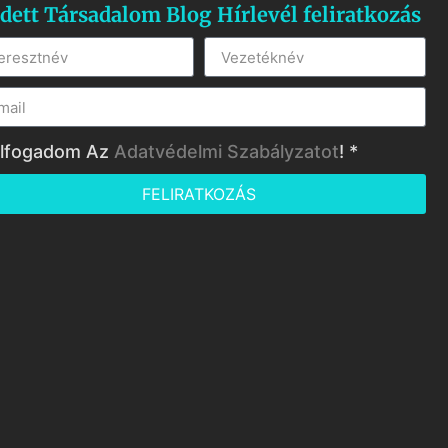
dett Társadalom Blog Hírlevél feliratkozás
lfogadom Az
Adatvédelmi Szabályzatot
! *
FELIRATKOZÁS