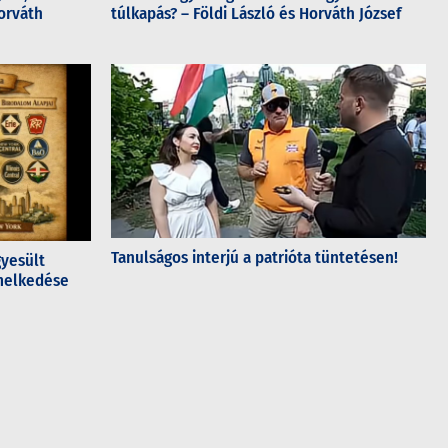
orváth
túlkapás? – Földi László és Horváth József
Tanulságos interjú a patrióta tüntetésen!
gyesült
emelkedése