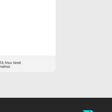
 friss híreit
amához