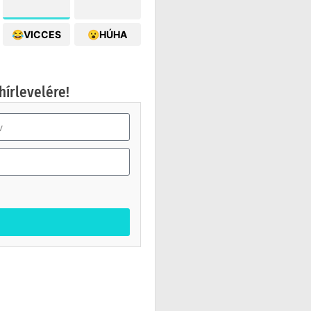
😂VICCES
😮HÚHA
hírlevelére!