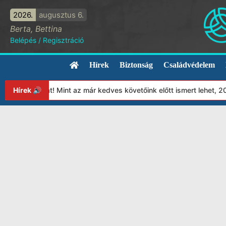
2026.
augusztus 6.
Berta, Bettina
Belépés
/
Regisztráció
Hírek
Biztonság
Családvédelem
tványunkat! Mint az már kedves követőink előtt ismert lehet, 202
Hírek 🔊