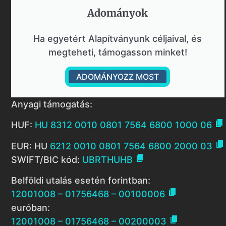
Adományok​
Ha egyetért Alapítványunk céljaival, és
megteheti, támogasson minket!
ADOMÁNYOZZ MOST
Anyagi támogatás:

HUF:
HU 8312 0010 0801 7564 6800 1000 06

EUR: HU
6212 0010 0801 7564 6800 2000 03

SWIFT/BIC kód:
UBRTHUHB
Belföldi utalás esetén forintban:

12001008 – 01756468 – 00100006
euróban:

12001008 – 01756468 – 00200003