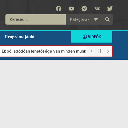
Kategóriák
📹 VIDEÓK
Programajánló
Ebből adódóan lehetősége van minden munkánkat segíteni kívánó ma