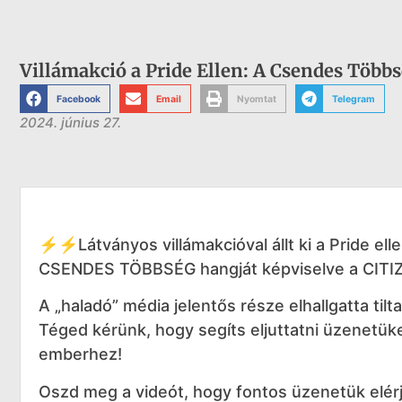
Villámakció a Pride Ellen: A Csendes Több
Facebook
Email
Nyomtat
Telegram
2024. június 27.
⚡⚡Látványos villámakcióval állt ki a Pride ell
CSENDES TÖBBSÉG hangját képviselve a CI
A „haladó” média jelentős része elhallgatta til
Téged kérünk, hogy segíts eljuttatni üzenetük
emberhez!
Oszd meg a videót, hogy fontos üzenetük elér