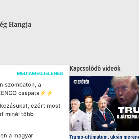
ség Hangja
Kapcsolódó videók
MÉDIAMEGJELENÉS
en szombaton, a
TIZENGO csapata⚡⚡
takozásukat, ezért most
et minél több
jen a magyar
Trump-ultimátum, ukrán merény