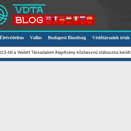
EN
FR
DE
HU
IT
RU
ES
Életvédelem
Vallás
Budapest Bizottság
Védőtársaink írták
3-tól a Védett Társadalom Alapítvány közhasznú státuszba került. 