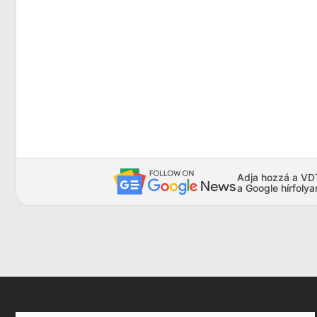
Adja hozzá a VDTA
a Google hírfoly