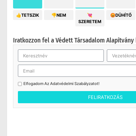
👍TETSZIK
👎NEM
💘
😡DÜHÍTŐ
SZERETEM
Iratkozzon fel a Védett Társadalom Alapítvány 
Elfogadom Az
Adatvédelmi Szabályzatot
!
FELIRATKOZÁS