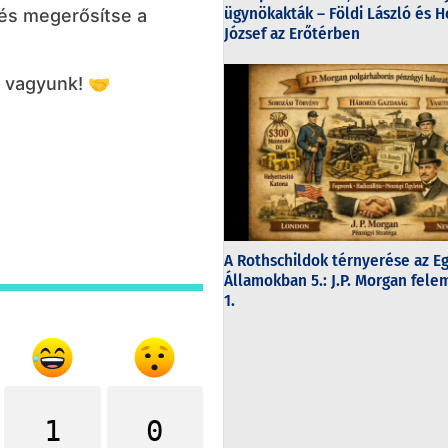
ügynökakták – Földi László és H
és megerősítse a
József az Erőtérben
 vagyunk! 🤝
A Rothschildok térnyerése az E
Államokban 5.: J.P. Morgan fel
1.
1
0