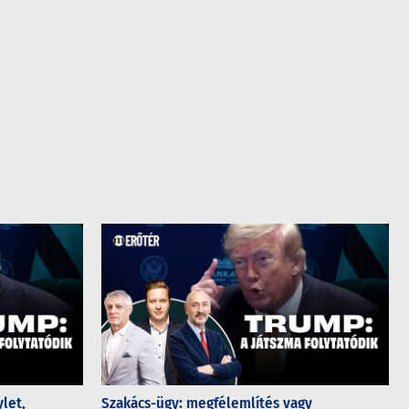
let,
Szakács-ügy: megfélemlítés vagy