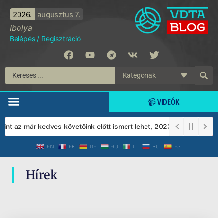
2026.
augusztus 7.
Ibolya
Belépés
/
Regisztráció
📹 VIDEÓK
nt az már kedves követőink előtt ismert lehet, 2023-tól a Védett 
EN
FR
DE
HU
IT
RU
ES
Hírek