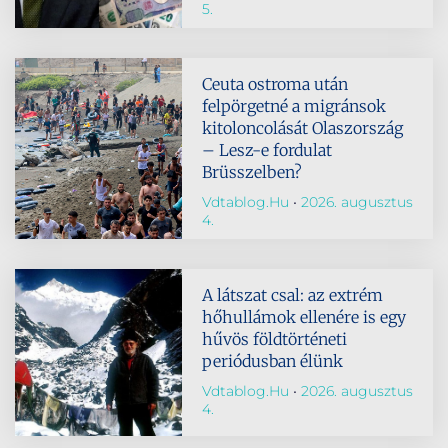
5.
Ceuta ostroma után
felpörgetné a migránsok
kitoloncolását Olaszország
– Lesz-e fordulat
Brüsszelben?
Vdtablog.hu
2026. augusztus
4.
A látszat csal: az extrém
hőhullámok ellenére is egy
hűvös földtörténeti
periódusban élünk
Vdtablog.hu
2026. augusztus
4.