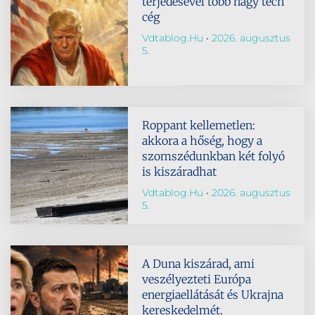
terjedésével több nagy tech
cég
Vdtablog.hu
2026. augusztus
5.
Roppant kellemetlen:
akkora a hőség, hogy a
szomszédunkban két folyó
is kiszáradhat
Vdtablog.hu
2026. augusztus
5.
A Duna kiszárad, ami
veszélyezteti Európa
energiaellátását és Ukrajna
kereskedelmét.