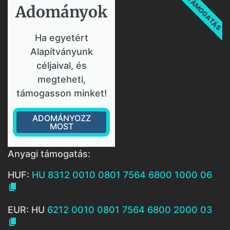
TÁMOGATÁS
Adományok​
Ha egyetért
Alapítványunk
céljaival, és
megteheti,
támogasson minket!
ADOMÁNYOZZ
MOST
Anyagi támogatás:
HUF:
HU 8312 0010 0801 7564 6800 1000 06

EUR: HU
6212 0010 0801 7564 6800 2000 03
