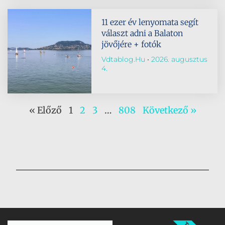
11 ezer év lenyomata segít
választ adni a Balaton
jövőjére + fotók
Vdtablog.hu
2026. augusztus
4.
« Előző
1
2
3
…
808
Következő »