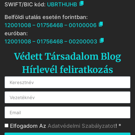

SWIFT/BIC kód:
UBRTHUHB
Belföldi utalás esetén forintban:

12001008 – 01756468 – 00100006
euróban:

12001008 – 01756468 – 00200003
Védett Társadalom Blog
Hírlevél feliratkozás
Elfogadom Az
Adatvédelmi Szabályzatot
! *