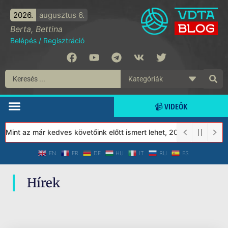
2026.
augusztus 6.
Berta, Bettina
Belépés
/
Regisztráció
📹 VIDEÓK
 Mint az már kedves követőink előtt ismert lehet, 2023-tól a Véd
EN
FR
DE
HU
IT
RU
ES
Hírek