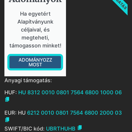
Ha egyetért
Alapítványunk
céljaival, és
megteheti,
támogasson minket!
ADOMÁNYOZZ
MOST
Anyagi támogatás:
HUF:
HU 8312 0010 0801 7564 6800 1000 06

EUR: HU
6212 0010 0801 7564 6800 2000 03


SWIFT/BIC kód:
UBRTHUHB