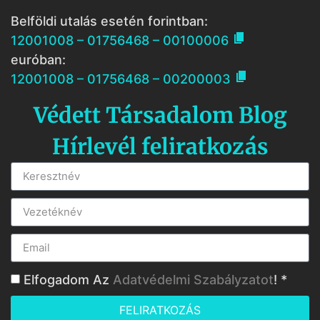
Belföldi utalás esetén forintban:

12001008 – 01756468 – 00100006
euróban:

12001008 – 01756468 – 00200003
Védett Társadalom Blog
Hírlevél feliratkozás
Elfogadom Az
Adatvédelmi Szabályzatot
! *
FELIRATKOZÁS