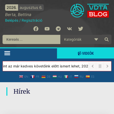
2026.
augusztus 6.
Berta, Bettina
Belépés
/
Regisztráció
📹 VIDEÓK
nt az már kedves követőink előtt ismert lehet, 2023-tól a Védett
EN
FR
DE
HU
IT
RU
ES
Hírek