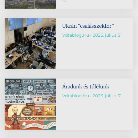
4.
Ukrán “csalásszektor”
Vdtablog.hu
2026. július 31.
Áradunk és túlélünk
Vdtablog.hu
2026. július 31.