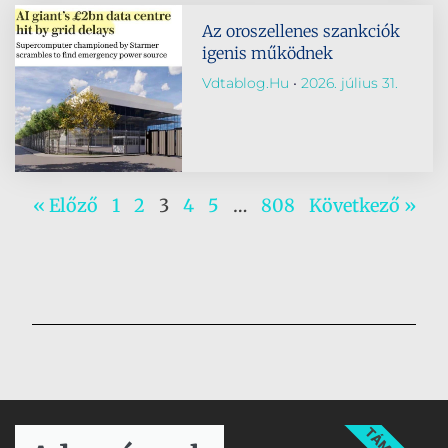
Az oroszellenes szankciók
igenis működnek
Vdtablog.hu
2026. július 31.
« Előző
1
2
3
4
5
…
808
Következő »