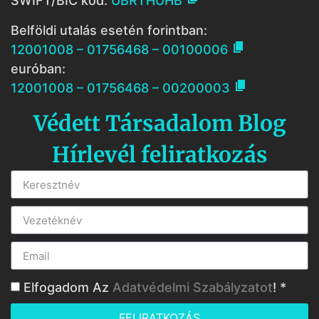
SWIFT/BIC kód:
UBRTHUHB
Belföldi utalás esetén forintban:

12001008 – 01756468 – 00100006
euróban:

12001008 – 01756468 – 00200003
Védett Társadalom Blog
Hírlevél feliratkozás
Elfogadom Az
Adatvédelmi Szabályzatot
! *
FELIRATKOZÁS