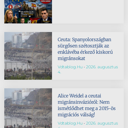
Ceuta: Spanyolországban
sürgősen szétosztják az
enklávéba érkező kiskorú
migránsokat
Vdtablog.hu
2026. augusztus
4.
Alice Weidel a ceutai
migránsinvázióról: Nem
ismétlődhet meg a 2015-ös
migrációs válság!
Vdtablog.hu
2026. augusztus