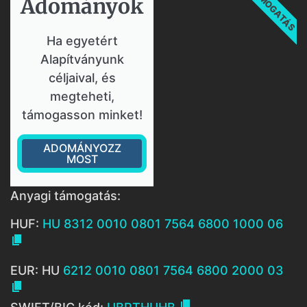
TÁMOGATÁS
Adományok​
Ha egyetért
Alapítványunk
céljaival, és
megteheti,
támogasson minket!
ADOMÁNYOZZ
MOST
Anyagi támogatás:
HUF:
HU 8312 0010 0801 7564 6800 1000 06

EUR: HU
6212 0010 0801 7564 6800 2000 03

