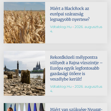
Miért a BlackRock az
európai szárazság
legnagyobb nyertese?
Vdtablog.hu
2026. augusztus
4.
Rekordközeli mélypontra
süllyedt a Rajna vízszintje –
Európa egyik legfontosabb
gazdasági ütőere is
veszélybe került!
Vdtablog.hu
2026. augusztus
4.
Miért van szüksége Nyugat-