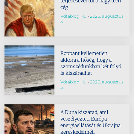
terjedésével több nagy tech
cég
Vdtablog.hu
2026. augusztus
5.
Roppant kellemetlen:
akkora a hőség, hogy a
szomszédunkban két folyó
is kiszáradhat
Vdtablog.hu
2026. augusztus
5.
A Duna kiszárad, ami
veszélyezteti Európa
energiaellátását és Ukrajna
kereskedelmét.