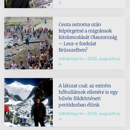
5.
Ceuta ostroma után
felpörgetné a migránsok
kitoloncolását Olaszország
– Lesz-e fordulat
Brüsszelben?
Vdtablog.hu
2026. augusztus
4.
A látszat csal: az extrém
hőhullámok ellenére is egy
hűvös földtörténeti
periódusban élünk
Vdtablog.hu
2026. augusztus
4.