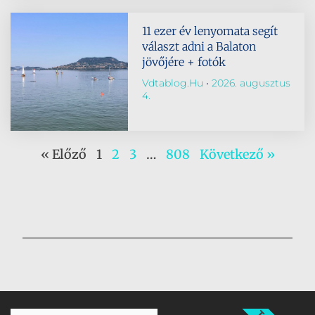
11 ezer év lenyomata segít
választ adni a Balaton
jövőjére + fotók
Vdtablog.hu
2026. augusztus
4.
« Előző
1
2
3
…
808
Következő »