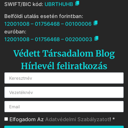

SWIFT/BIC kód:
UBRTHUHB
Belföldi utalás esetén forintban:

12001008 – 01756468 – 00100006
euróban:

12001008 – 01756468 – 00200003
Védett Társadalom Blog
Hírlevél feliratkozás
Elfogadom Az
Adatvédelmi Szabályzatot
! *