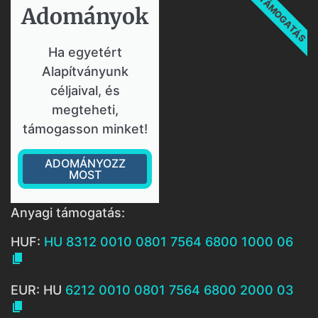
TÁMOGATÁS
Adományok​
Ha egyetért
Alapítványunk
céljaival, és
megteheti,
támogasson minket!
ADOMÁNYOZZ
MOST
Anyagi támogatás:
HUF:
HU 8312 0010 0801 7564 6800 1000 06

EUR: HU
6212 0010 0801 7564 6800 2000 03
