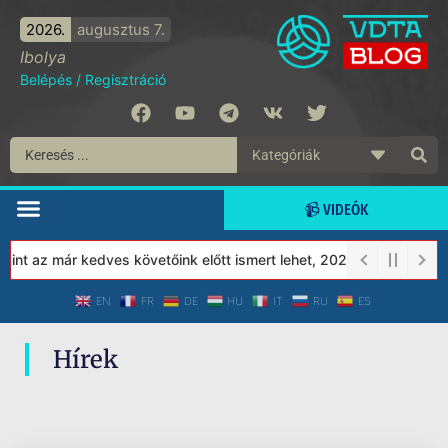
2026.
augusztus 7.
Ibolya
Belépés
/
Regisztráció
📹 VIDEÓK
nt az már kedves követőink előtt ismert lehet, 2023-tól a Védett
EN
FR
DE
HU
IT
RU
ES
Hírek