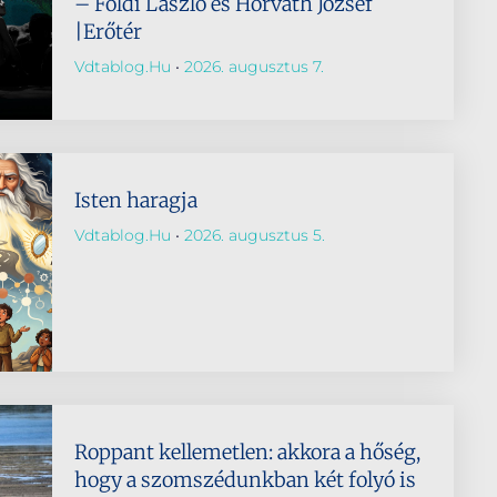
– Földi László és Horváth József
|Erőtér
Vdtablog.hu
2026. augusztus 7.
Isten haragja
Vdtablog.hu
2026. augusztus 5.
Roppant kellemetlen: akkora a hőség,
hogy a szomszédunkban két folyó is