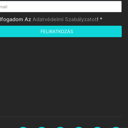
lfogadom Az
Adatvédelmi Szabályzatot
! *
FELIRATKOZÁS