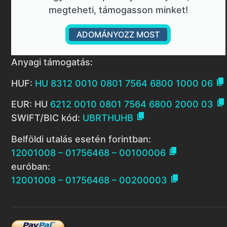
megteheti, támogasson minket!
ADOMÁNYOZZ MOST
Anyagi támogatás:

HUF:
HU 8312 0010 0801 7564 6800 1000 06

EUR: HU
6212 0010 0801 7564 6800 2000 03

SWIFT/BIC kód:
UBRTHUHB
Belföldi utalás esetén forintban:

12001008 – 01756468 – 00100006
euróban:

12001008 – 01756468 – 00200003