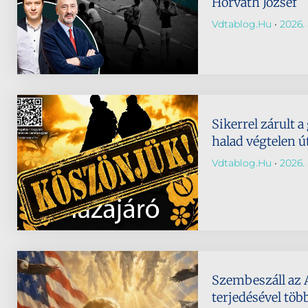
Horváth József
Vdtablog.hu
2026. 
Sikerrel zárult a
halad végtelen ú
Vdtablog.hu
2026. 
Szembeszáll az 
terjedésével töb