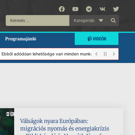
Kategóriák
📹 VIDEÓK
Programajánló
 Ebből adódóan lehetősége van minden munkánkat segíteni kívánó m
Válságok nyara Európában:
migrációs nyomás és energiakrízis