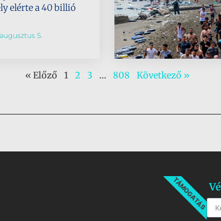
 elérte a 40 billió
augusztus 5.
« Előző
1
2
3
…
808
Következő »
TÁMOGATÁS
Vé