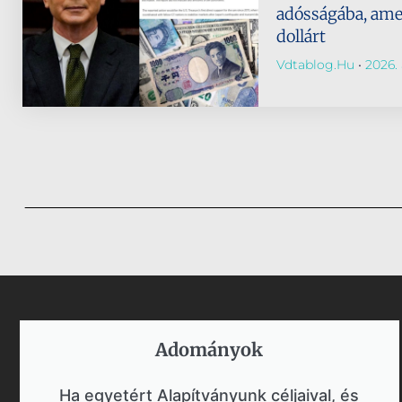
adósságába, amely
dollárt
Vdtablog.hu
2026. 
Adományok​
Ha egyetért Alapítványunk céljaival, és