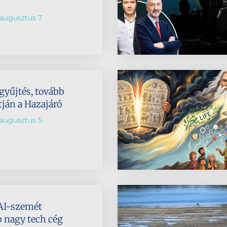
augusztus 7.
 gyűjtés, tovább
tján a Hazajáró
augusztus 5.
AI-szemét
b nagy tech cég