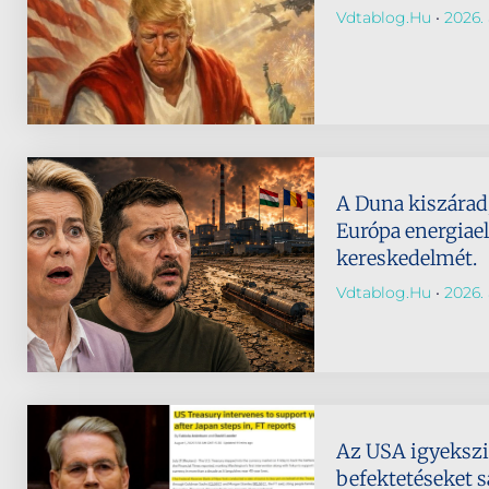
Vdtablog.hu
2026. 
A Duna kiszárad,
Európa energiael
kereskedelmét.
Vdtablog.hu
2026. 
Az USA igyeksz
befektetéseket s