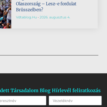
Olaszország – Lesz-e fordulat
Brüsszelben?
Vdtablog.hu
2026. augusztus 4.
dett Társadalom Blog Hírlevél feliratkozás