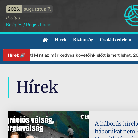
2026.
augusztus 7.
Ibolya
Belépés
/
Regisztráció
Hírek
Biztonság
Családvédelem
tványunkat! Mint az már kedves követőink előtt ismert lehet, 202
Hírek 🔊
Hírek
A háborús híreke
háborúkat nem –