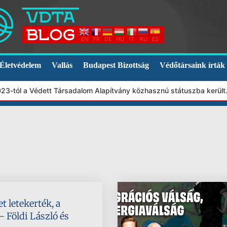
EN
FR
DE
HU
IT
RU
ES
Életvédelem
Vallás
Budapest Bizottság
Védőtársaink írták
3-tól a Védett Társadalom Alapítvány közhasznú státuszba került.
t letekerték, a
 Földi László és