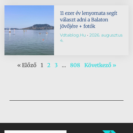
11 ezer év lenyomata segít
választ adni a Balaton
jövőjére + fotók
Vdtablog.hu
2026. augusztus
4.
« Előző
1
2
3
…
808
Következő »