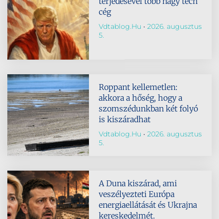
terjedésével több nagy tech
cég
Vdtablog.hu
2026. augusztus
5.
Roppant kellemetlen:
akkora a hőség, hogy a
szomszédunkban két folyó
is kiszáradhat
Vdtablog.hu
2026. augusztus
5.
A Duna kiszárad, ami
veszélyezteti Európa
energiaellátását és Ukrajna
kereskedelmét.