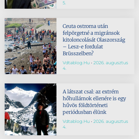
5.
Ceuta ostroma után
felpörgetné a migránsok
kitoloncolását Olaszország
– Lesz-e fordulat
Brüsszelben?
Vdtablog.hu
2026. augusztus
4.
A látszat csal: az extrém
hőhullámok ellenére is egy
hűvös földtörténeti
periódusban élünk
Vdtablog.hu
2026. augusztus
4.