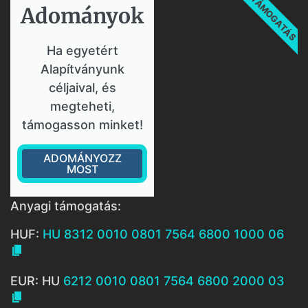
TÁMOGATÁS
Adományok​
Ha egyetért
Alapítványunk
céljaival, és
megteheti,
támogasson minket!
ADOMÁNYOZZ
MOST
Anyagi támogatás:
HUF:
HU 8312 0010 0801 7564 6800 1000 06

EUR: HU
6212 0010 0801 7564 6800 2000 03
