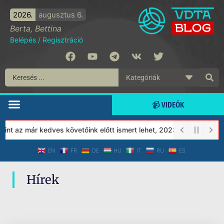
2026.
augusztus 6.
Berta, Bettina
Belépés
/
Regisztráció
📹 VIDEÓK
nt az már kedves követőink előtt ismert lehet, 2023-tól a Védett 
EN
FR
DE
HU
IT
RU
ES
Hírek