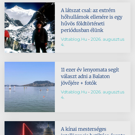
A látszat csal: az extrém
hőhullámok ellenére is egy
hűvös földtörténeti
periódusban élünk
Vdtablog.hu
2026. augusztus
4.
11 ezer év lenyomata segít
választ adni a Balaton
jövőjére + fotók
Vdtablog.hu
2026. augusztus
4.
A kínai mesterséges