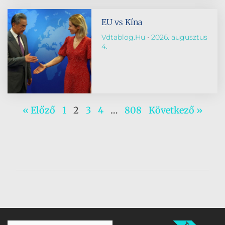
EU vs Kína
Vdtablog.hu
2026. augusztus
4.
« Előző
1
2
3
4
…
808
Következő »