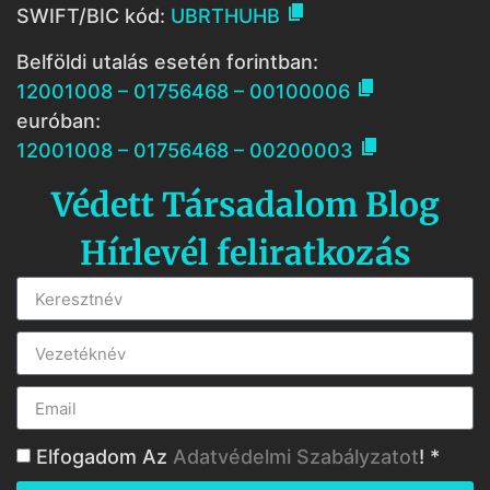

SWIFT/BIC kód:
UBRTHUHB
Belföldi utalás esetén forintban:

12001008 – 01756468 – 00100006
euróban:

12001008 – 01756468 – 00200003
Védett Társadalom Blog
Hírlevél feliratkozás
Elfogadom Az
Adatvédelmi Szabályzatot
! *