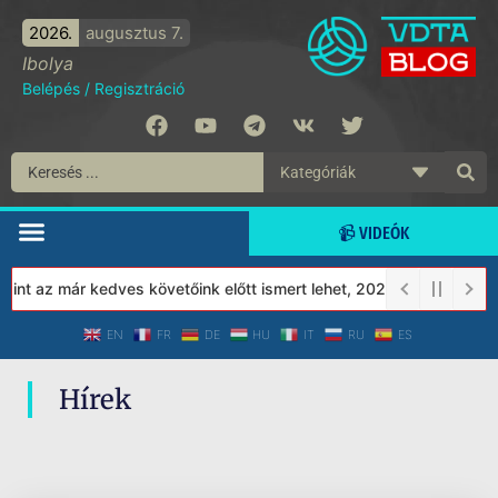
2026.
augusztus 7.
Ibolya
Belépés
/
Regisztráció
📹 VIDEÓK
nt az már kedves követőink előtt ismert lehet, 2023-tól a Védett
EN
FR
DE
HU
IT
RU
ES
Hírek