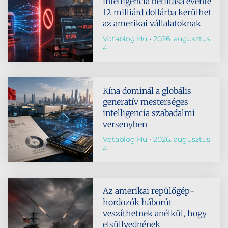
intelligencia betiltása évente
12 milliárd dollárba kerülhet
az amerikai vállalatoknak
Vdtablog.hu
2026. augusztus
4.
Kína dominál a globális
generatív mesterséges
intelligencia szabadalmi
versenyben
Vdtablog.hu
2026. augusztus
4.
Az amerikai repülőgép-
hordozók háborút
veszíthetnek anélkül, hogy
elsüllyednének