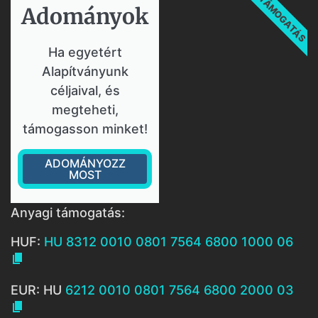
TÁMOGATÁS
Adományok​
Ha egyetért
Alapítványunk
céljaival, és
megteheti,
támogasson minket!
ADOMÁNYOZZ
MOST
Anyagi támogatás:
HUF:
HU 8312 0010 0801 7564 6800 1000 06

EUR: HU
6212 0010 0801 7564 6800 2000 03
