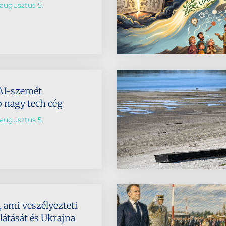
augusztus 5.
AI-szemét
b nagy tech cég
augusztus 5.
 ami veszélyezteti
látását és Ukrajna