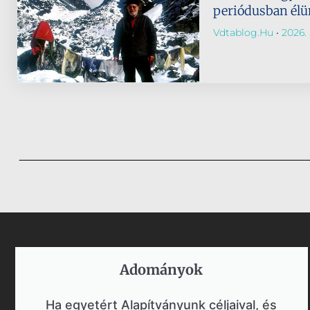
periódusban él
Vdtablog.hu
2026. 
Adományok​
Ha egyetért Alapítványunk céljaival, és