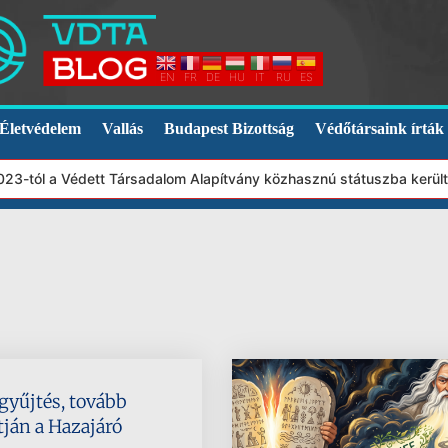
EN
FR
DE
HU
IT
RU
ES
Életvédelem
Vallás
Budapest Bizottság
Védőtársaink írták
3-tól a Védett Társadalom Alapítvány közhasznú státuszba került.
 gyűjtés, tovább
tján a Hazajáró