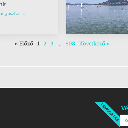
ünk
augusztus 4.
« Előző
1
2
3
…
808
Következő »
TÁMOGATÁS
Vé