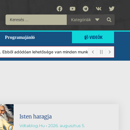
Kategóriák
📹 VIDEÓK
Programajánló
 Ebből adódóan lehetősége van minden munkánkat segíteni kívánó m
Isten haragja
Vdtablog.hu
2026. augusztus 5.