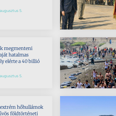
augusztus 5.
ik megmenteni
aját hatalmas
 elérte a 40 billió
augusztus 5.
az extrém hőhullámok
űvös földtörténeti