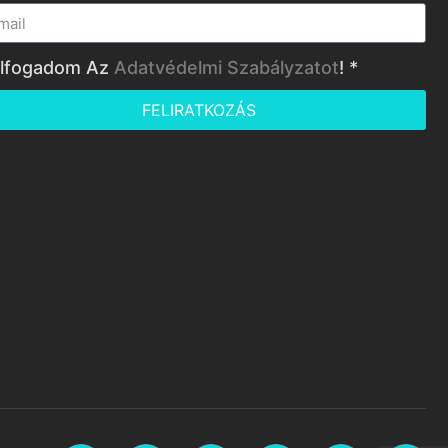
lfogadom Az
Adatvédelmi Szabályzatot
! *
FELIRATKOZÁS