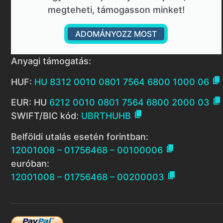
megteheti, támogasson minket!
ADOMÁNYOZZ MOST
Anyagi támogatás:

HUF:
HU 8312 0010 0801 7564 6800 1000 06

EUR: HU
6212 0010 0801 7564 6800 2000 03

SWIFT/BIC kód:
UBRTHUHB
Belföldi utalás esetén forintban:

12001008 – 01756468 – 00100006
euróban:

12001008 – 01756468 – 00200003