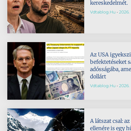
kereskedelmét.
Vdtablog.hu
2026. 
Az USA igyeksz
befektetéseket s
adósságába, amely
dollárt
Vdtablog.hu
2026. 
A látszat csal: 
ellenére is egy h