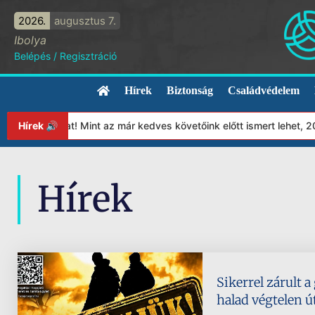
2026.
augusztus 7.
Ibolya
Belépés
/
Regisztráció
Hírek
Biztonság
Családvédelem
ítványunkat! Mint az már kedves követőink előtt ismert lehet, 202
Hírek 🔊
Hírek
Sikerrel zárult a
halad végtelen ú