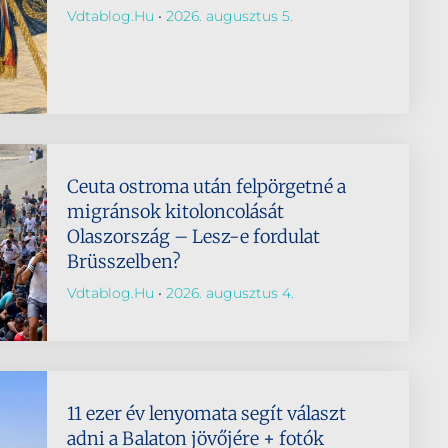
Vdtablog.hu
2026. augusztus 5.
Ceuta ostroma után felpörgetné a
migránsok kitoloncolását
Olaszország – Lesz-e fordulat
Brüsszelben?
Vdtablog.hu
2026. augusztus 4.
11 ezer év lenyomata segít választ
adni a Balaton jövőjére + fotók