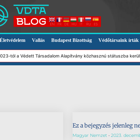
EN
FR
DE
HU
IT
RU
ES
Életvédelem
Vallás
Budapest Bizottság
Védőtársaink írták
2023-tól a Védett Társadalom Alapítvány közhasznú státuszba kerü
Ez a bejegyzés jelenleg n
Magyar Nemzet
2023. decemb