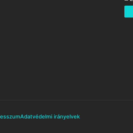
resszum
Adatvédelmi irányelvek