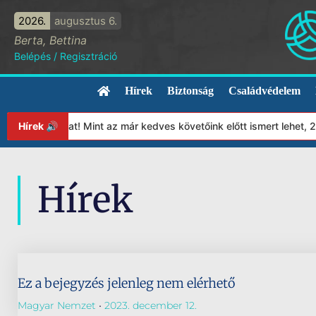
2026.
augusztus 6.
Berta, Bettina
Belépés
/
Regisztráció
Hírek
Biztonság
Családvédelem
apítványunkat! Mint az már kedves követőink előtt ismert lehet, 
Hírek 🔊
Hírek
Ez a bejegyzés jelenleg nem elérhető
Magyar Nemzet
2023. december 12.