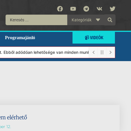
Kategóriák
📹 VIDEÓK
Programajánló
lt. Ebből adódóan lehetősége van minden munkánkat segíteni kíván
em elérhető
er 12.