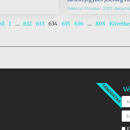
Rákóczi Piroska
2023. decemb
ző
1
…
632
633
634
635
636
…
808
Követke
TÁMOGATÁS
Vé
E