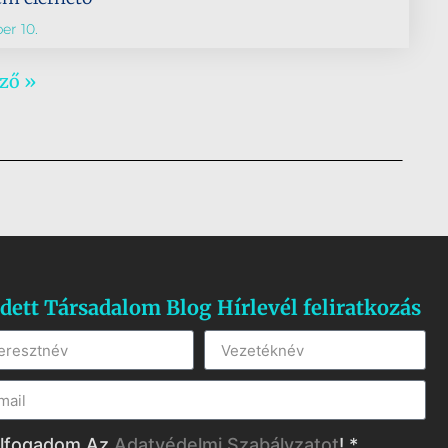
er 10.
ző »
dett Társadalom Blog Hírlevél feliratkozás
lfogadom Az
Adatvédelmi Szabályzatot
! *