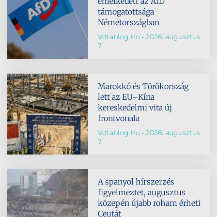
emelkedett az AfD
támogatottsága
Németországban
Vdtablog.hu
2026. augusztus
7.
Marokkó és Törökország
lett az EU–Kína
kereskedelmi vita új
frontvonala
Vdtablog.hu
2026. augusztus
7.
A spanyol hírszerzés
figyelmeztet, augusztus
közepén újabb roham érheti
Ceutát