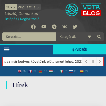
2026.
augusztus 8.
László, Domonkos
Belépés
/
Regisztráció
📹 VIDEÓK
nt az már kedves követőink előtt ismert lehet, 2023-tól a Védett 
EN
FR
DE
HU
IT
RU
ES
Hírek