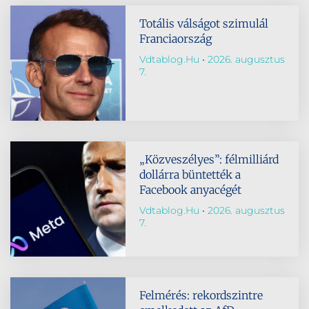
Totális válságot szimulál
Franciaország
Vdtablog.hu
2026. augusztus
7.
„Közveszélyes”: félmilliárd
dollárra büntették a
Facebook anyacégét
Vdtablog.hu
2026. augusztus
7.
Felmérés: rekordszintre