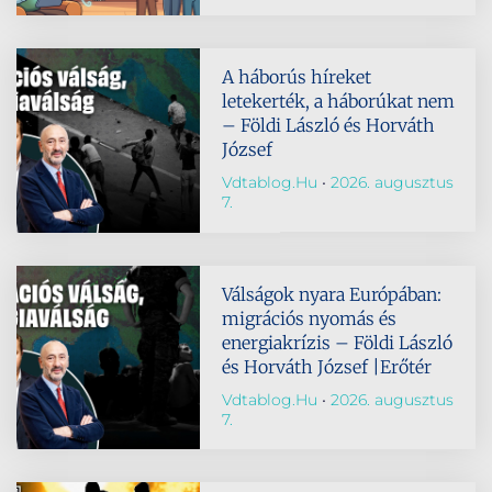
A háborús híreket
letekerték, a háborúkat nem
– Földi László és Horváth
József
Vdtablog.hu
2026. augusztus
7.
Válságok nyara Európában:
migrációs nyomás és
energiakrízis – Földi László
és Horváth József |Erőtér
Vdtablog.hu
2026. augusztus
7.