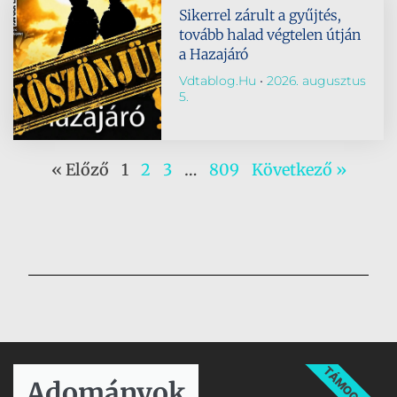
Sikerrel zárult a gyűjtés,
tovább halad végtelen útján
a Hazajáró
Vdtablog.hu
2026. augusztus
5.
« Előző
1
2
3
…
809
Következő »
TÁMOGATÁS
Adományok​