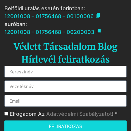
Belföldi utalás esetén forintban:

12001008 – 01756468 – 00100006
euróban:

12001008 – 01756468 – 00200003
Védett Társadalom Blog
Hírlevél feliratkozás
Elfogadom Az
Adatvédelmi Szabályzatot
! *
FELIRATKOZÁS