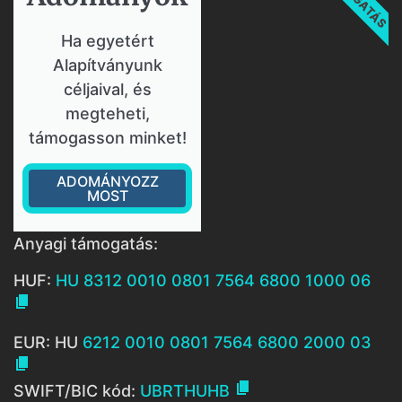
Ha egyetért
Alapítványunk
céljaival, és
megteheti,
támogasson minket!
ADOMÁNYOZZ
MOST
Anyagi támogatás:
HUF:
HU 8312 0010 0801 7564 6800 1000 06

EUR: HU
6212 0010 0801 7564 6800 2000 03


SWIFT/BIC kód:
UBRTHUHB