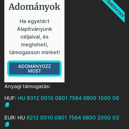
TÁMOGATÁS
Adományok​
Ha egyetért
Alapítványunk
céljaival, és
megteheti,
támogasson minket!
ADOMÁNYOZZ
MOST
Anyagi támogatás:
HUF:
HU 8312 0010 0801 7564 6800 1000 06

EUR: HU
6212 0010 0801 7564 6800 2000 03
