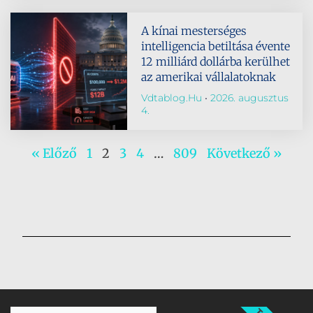
A kínai mesterséges
intelligencia betiltása évente
12 milliárd dollárba kerülhet
az amerikai vállalatoknak
Vdtablog.hu
2026. augusztus
4.
« Előző
1
2
3
4
…
809
Következő »