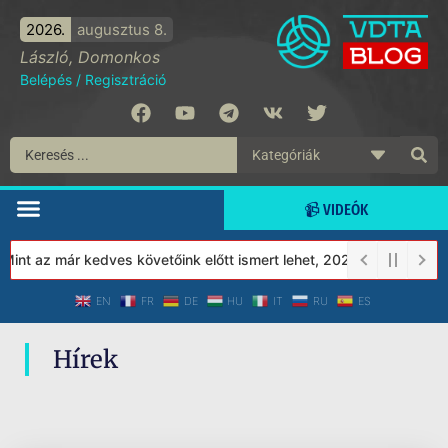
2026.
augusztus 8.
László, Domonkos
Belépés
/
Regisztráció
📹 VIDEÓK
nt az már kedves követőink előtt ismert lehet, 2023-tól a Védett
EN
FR
DE
HU
IT
RU
ES
Hírek