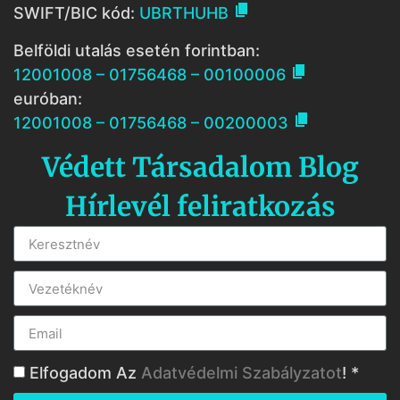

SWIFT/BIC kód:
UBRTHUHB
Belföldi utalás esetén forintban:

12001008 – 01756468 – 00100006
euróban:

12001008 – 01756468 – 00200003
Védett Társadalom Blog
Hírlevél feliratkozás
Elfogadom Az
Adatvédelmi Szabályzatot
! *