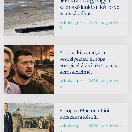
akkora a hőség, hogy a
szomszédunkban két folyó
is kiszáradhat
Vdtablog.hu
2026. augusztus
5.
A Duna kiszárad, ami
veszélyezteti Európa
energiaellátását és Ukrajna
kereskedelmét.
Vdtablog.hu
2026. augusztus
5.
Európa a Macron utáni
korszakra készül
Vdtablog.hu
2026. augusztus
5.