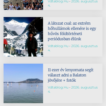
Vdtablog.hu
2026. augusztus
4.
A látszat csal: az extrém
hőhullámok ellenére is egy
hűvös földtörténeti
periódusban élünk
Vdtablog.hu
2026. augusztus
4.
11 ezer év lenyomata segít
választ adni a Balaton
jövőjére + fotók
Vdtablog.hu
2026. augusztus
4.