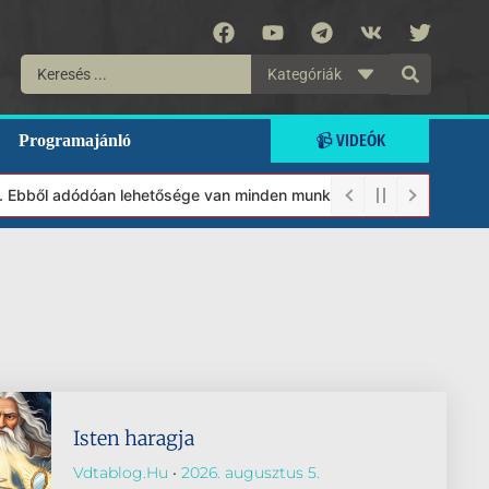
Kategóriák
📹 VIDEÓK
Programajánló
 Ebből adódóan lehetősége van minden munkánkat segíteni kívánó m
Isten haragja
Vdtablog.hu
2026. augusztus 5.