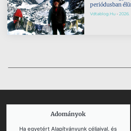
periódusban él
Vdtablog.hu
2026. 
Adományok​
Ha egyetért Alapítványunk céljaival, és