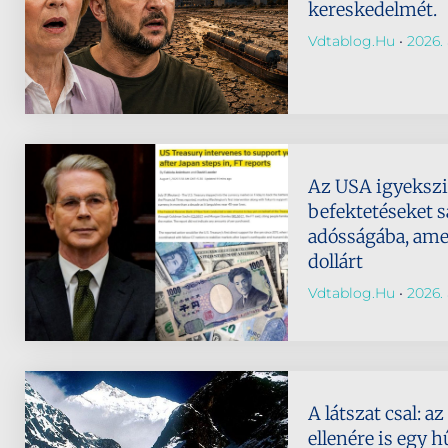
kereskedelmét.
Vdtablog.hu
2026. 
Az USA igyeksz
befektetéseket s
adósságába, amely
dollárt
Vdtablog.hu
2026. 
A látszat csal: 
ellenére is egy h