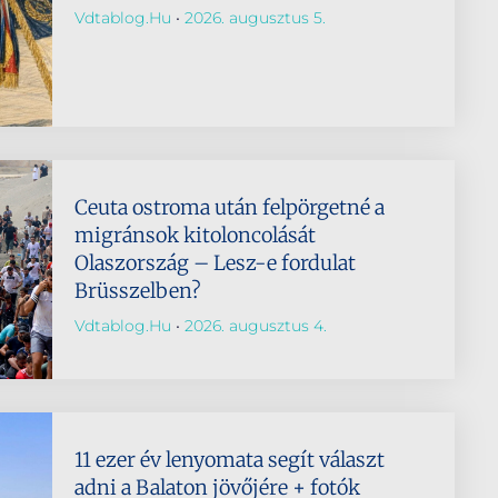
Vdtablog.hu
2026. augusztus 5.
Ceuta ostroma után felpörgetné a
migránsok kitoloncolását
Olaszország – Lesz-e fordulat
Brüsszelben?
Vdtablog.hu
2026. augusztus 4.
11 ezer év lenyomata segít választ
adni a Balaton jövőjére + fotók