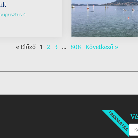
ünk
augusztus 4.
« Előző
1
2
3
…
808
Következő »
TÁMOGATÁS
Vé