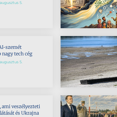
augusztus 5.
AI-szemét
b nagy tech cég
augusztus 5.
 ami veszélyezteti
látását és Ukrajna