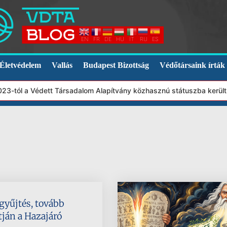
EN
FR
DE
HU
IT
RU
ES
Életvédelem
Vallás
Budapest Bizottság
Védőtársaink írták
3-tól a Védett Társadalom Alapítvány közhasznú státuszba került.
 gyűjtés, tovább
tján a Hazajáró