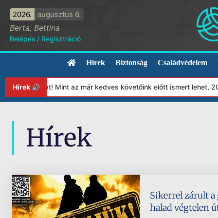
2026.
augusztus 6.
Berta, Bettina
Belépés
/
Regisztráció
Hírek
Biztonság
Családvédelem
tványunkat! Mint az már kedves követőink előtt ismert lehet, 202
Hírek 🔊
Hírek
Sikerrel zárult a
halad végtelen ú