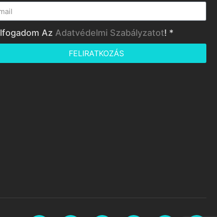
lfogadom Az
Adatvédelmi Szabályzatot
! *
FELIRATKOZÁS