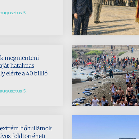
augusztus 5.
ik megmenteni
aját hatalmas
 elérte a 40 billió
augusztus 5.
az extrém hőhullámok
űvös földtörténeti