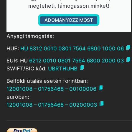
megteheti, támogasson minket!
ADOMÁNYOZZ MOST
Anyagi támogatás:

HUF:
HU 8312 0010 0801 7564 6800 1000 06

EUR: HU
6212 0010 0801 7564 6800 2000 03

SWIFT/BIC kód:
UBRTHUHB
Belföldi utalás esetén forintban:

12001008 – 01756468 – 00100006
euróban:

12001008 – 01756468 – 00200003