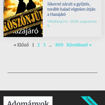
Sikerrel zárult a gyűjtés,
tovább halad végtelen útján
a Hazajáró
Vdtablog.hu
2026. augusztus
5.
« Előző
1
2
3
…
809
Következő »
TÁMOGATÁS
Adományok​