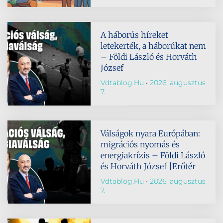
A háborús híreket
letekerték, a háborúkat nem
– Földi László és Horváth
József
Vdtablog.hu
2026. augusztus
7.
Válságok nyara Európában:
migrációs nyomás és
energiakrízis – Földi László
és Horváth József |Erőtér
Vdtablog.hu
2026. augusztus
7.