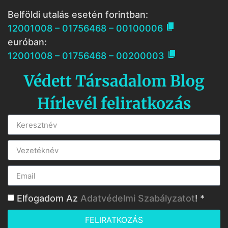
Belföldi utalás esetén forintban:

12001008 – 01756468 – 00100006
euróban:

12001008 – 01756468 – 00200003
Védett Társadalom Blog
Hírlevél feliratkozás
Elfogadom Az
Adatvédelmi Szabályzatot
! *
FELIRATKOZÁS