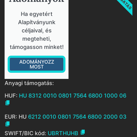
Ha egyetért
Alapítványunk
céljaival, és
megteheti,
támogasson minket!
ADOMÁNYOZZ
MOST
Anyagi támogatás:
HUF:
HU 8312 0010 0801 7564 6800 1000 06

EUR: HU
6212 0010 0801 7564 6800 2000 03


SWIFT/BIC kód:
UBRTHUHB