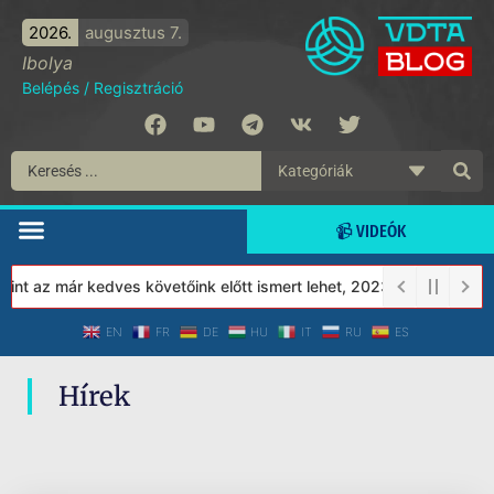
2026.
augusztus 7.
Ibolya
Belépés
/
Regisztráció
📹 VIDEÓK
nt az már kedves követőink előtt ismert lehet, 2023-tól a Védett
EN
FR
DE
HU
IT
RU
ES
Hírek