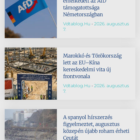
emelkedett az AfD
támogatottsága
Németországban
Vdtablog.hu
2026. augusztus
7.
Marokkó és Törökország
lett az EU–Kína
kereskedelmi vita új
frontvonala
Vdtablog.hu
2026. augusztus
7.
A spanyol hírszerzés
figyelmeztet, augusztus
közepén újabb roham érheti
Ceutát