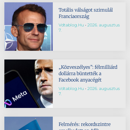
Totális válságot szimulál
Franciaország
Vdtablog.hu
2026. augusztus
7.
„Közveszélyes”: félmilliárd
dollárra büntették a
Facebook anyacégét
Vdtablog.hu
2026. augusztus
7.
Felmérés: rekordszintre