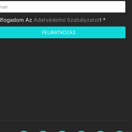
lfogadom Az
Adatvédelmi Szabályzatot
! *
FELIRATKOZÁS