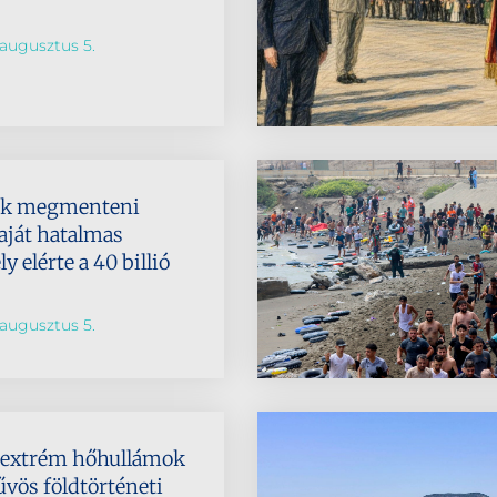
augusztus 5.
ik megmenteni
aját hatalmas
 elérte a 40 billió
augusztus 5.
az extrém hőhullámok
űvös földtörténeti