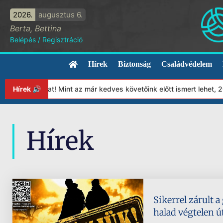
2026.
augusztus 6.
Berta, Bettina
Belépés
/
Regisztráció
Hírek
Biztonság
Családvédelem
ítványunkat! Mint az már kedves követőink előtt ismert lehet, 20
Hírek 🔊
Hírek
Sikerrel zárult a
halad végtelen ú