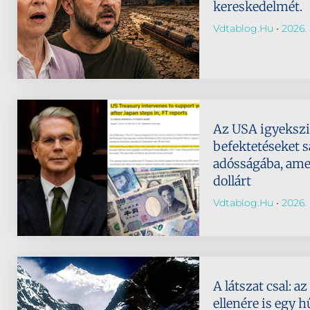
kereskedelmét.
Vdtablog.hu
2026. 
Az USA igyeksz
befektetéseket s
adósságába, amely
dollárt
Vdtablog.hu
2026. 
A látszat csal: 
ellenére is egy h