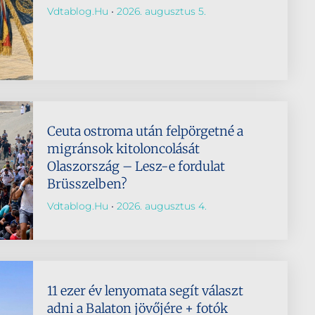
Vdtablog.hu
2026. augusztus 5.
Ceuta ostroma után felpörgetné a
migránsok kitoloncolását
Olaszország – Lesz-e fordulat
Brüsszelben?
Vdtablog.hu
2026. augusztus 4.
11 ezer év lenyomata segít választ
adni a Balaton jövőjére + fotók