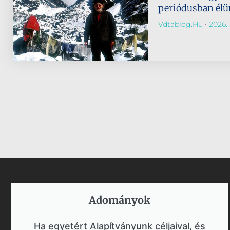
periódusban él
Vdtablog.hu
2026. 
Adományok​
Ha egyetért Alapítványunk céljaival, és