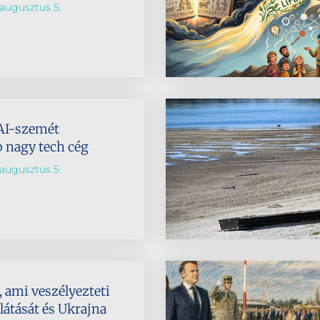
augusztus 5.
AI-szemét
b nagy tech cég
augusztus 5.
 ami veszélyezteti
látását és Ukrajna