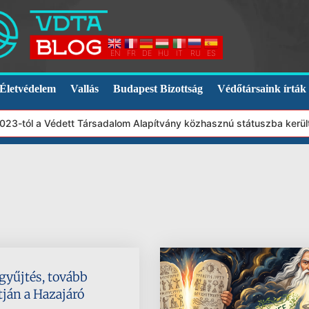
EN
FR
DE
HU
IT
RU
ES
Életvédelem
Vallás
Budapest Bizottság
Védőtársaink írták
23-tól a Védett Társadalom Alapítvány közhasznú státuszba került.
 gyűjtés, tovább
tján a Hazajáró