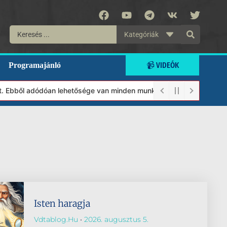
Kategóriák
📹 VIDEÓK
Programajánló
 Ebből adódóan lehetősége van minden munkánkat segíteni kívánó m
Isten haragja
Vdtablog.hu
2026. augusztus 5.