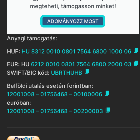
megteheti, támogasson minket!
ADOMÁNYOZZ MOST
Anyagi támogatás:

HUF:
HU 8312 0010 0801 7564 6800 1000 06

EUR: HU
6212 0010 0801 7564 6800 2000 03

SWIFT/BIC kód:
UBRTHUHB
Belföldi utalás esetén forintban:

12001008 – 01756468 – 00100006
euróban:

12001008 – 01756468 – 00200003