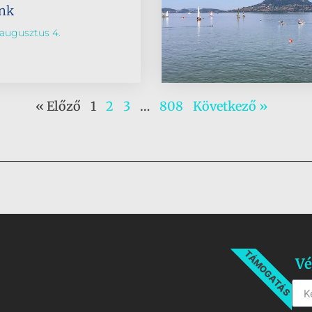
ünk
augusztus 4.
« Előző
1
2
3
…
808
Következő »
TÁMOGATÁS
Vé