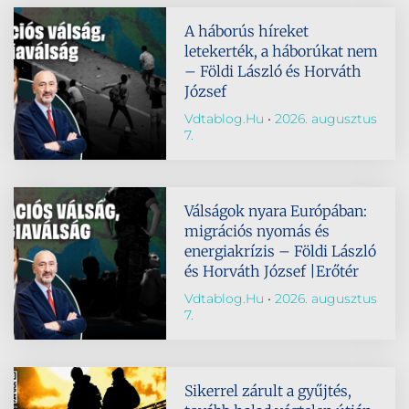
A háborús híreket
letekerték, a háborúkat nem
– Földi László és Horváth
József
Vdtablog.hu
2026. augusztus
7.
Válságok nyara Európában:
migrációs nyomás és
energiakrízis – Földi László
és Horváth József |Erőtér
Vdtablog.hu
2026. augusztus
7.
Sikerrel zárult a gyűjtés,