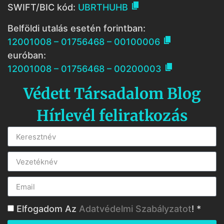

SWIFT/BIC kód:
UBRTHUHB
Belföldi utalás esetén forintban:

12001008 – 01756468 – 00100006
euróban:

12001008 – 01756468 – 00200003
Védett Társadalom Blog
Hírlevél feliratkozás
Elfogadom Az
Adatvédelmi Szabályzatot
! *