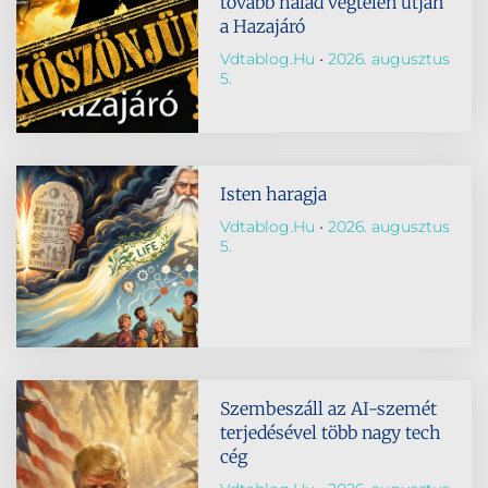
tovább halad végtelen útján
a Hazajáró
Vdtablog.hu
2026. augusztus
5.
Isten haragja
Vdtablog.hu
2026. augusztus
5.
Szembeszáll az AI-szemét
terjedésével több nagy tech
cég