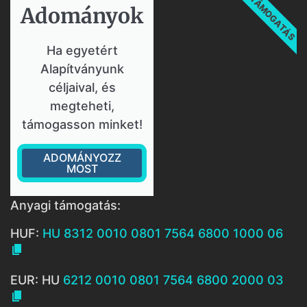
TÁMOGATÁS
Adományok​
Ha egyetért
Alapítványunk
céljaival, és
megteheti,
támogasson minket!
ADOMÁNYOZZ
MOST
Anyagi támogatás:
HUF:
HU 8312 0010 0801 7564 6800 1000 06

EUR: HU
6212 0010 0801 7564 6800 2000 03
