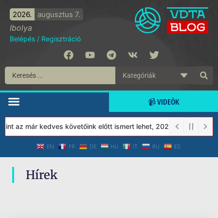
2026.
augusztus 7.
Ibolya
Belépés
/
Regisztráció
📹 VIDEÓK
nt az már kedves követőink előtt ismert lehet, 2023-tól a Védett
EN
FR
DE
HU
IT
RU
ES
Hírek