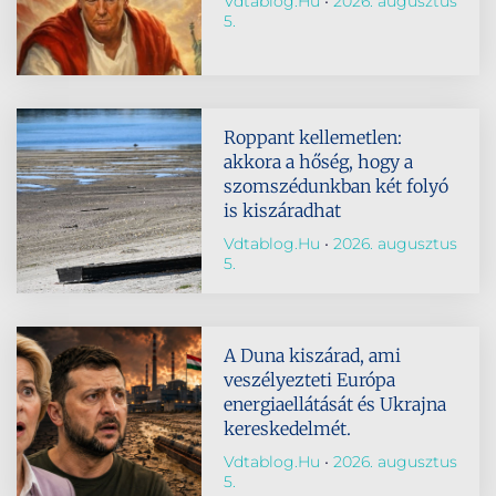
Vdtablog.hu
2026. augusztus
5.
Roppant kellemetlen:
akkora a hőség, hogy a
szomszédunkban két folyó
is kiszáradhat
Vdtablog.hu
2026. augusztus
5.
A Duna kiszárad, ami
veszélyezteti Európa
energiaellátását és Ukrajna
kereskedelmét.
Vdtablog.hu
2026. augusztus
5.