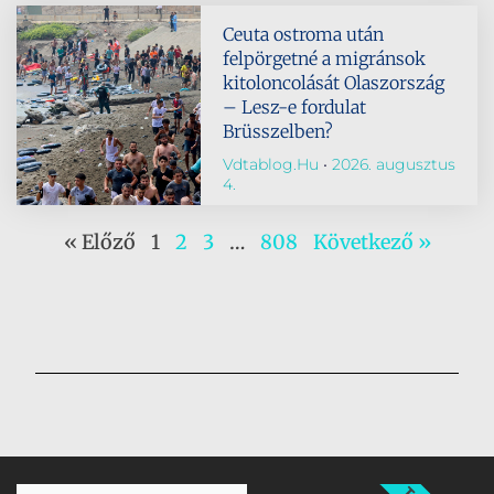
Ceuta ostroma után
felpörgetné a migránsok
kitoloncolását Olaszország
– Lesz-e fordulat
Brüsszelben?
Vdtablog.hu
2026. augusztus
4.
« Előző
1
2
3
…
808
Következő »