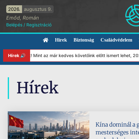
2026.
augusztus 9.
Emőd, Román
Belépés
/
Regisztráció
Hírek
Biztonság
Családvédelem
ványunkat! Mint az már kedves követőink előtt ismert lehet, 2023
Hírek 🔊
Hírek
Kína dominál a g
mesterséges inte