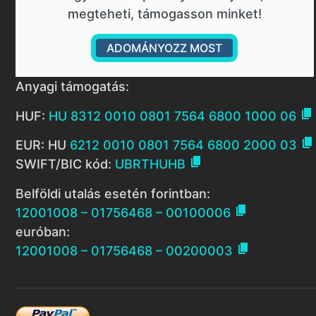
megteheti, támogasson minket!
ADOMÁNYOZZ MOST
Anyagi támogatás:

HUF:
HU 8312 0010 0801 7564 6800 1000 06

EUR: HU
6212 0010 0801 7564 6800 2000 03

SWIFT/BIC kód:
UBRTHUHB
Belföldi utalás esetén forintban:

12001008 – 01756468 – 00100006
euróban:

12001008 – 01756468 – 00200003