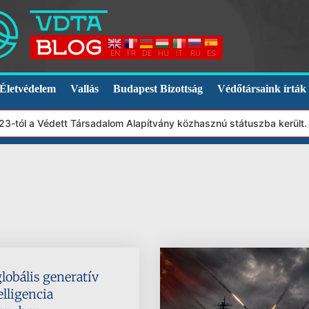
EN
FR
DE
HU
IT
RU
ES
Életvédelem
Vallás
Budapest Bizottság
Védőtársaink írták
-tól a Védett Társadalom Alapítvány közhasznú státuszba került. 
lobális generatív
lligencia