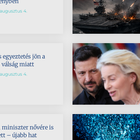
senyben
augusztus 4.
 egyeztetés jön a
 válság miatt
augusztus 4.
 miniszter nővére is
lett – újabb hat