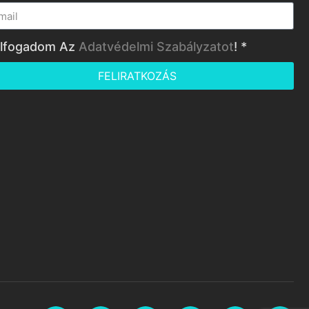
lfogadom Az
Adatvédelmi Szabályzatot
! *
FELIRATKOZÁS