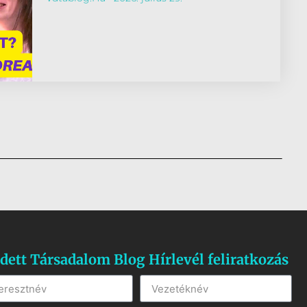
dett Társadalom Blog Hírlevél feliratkozás