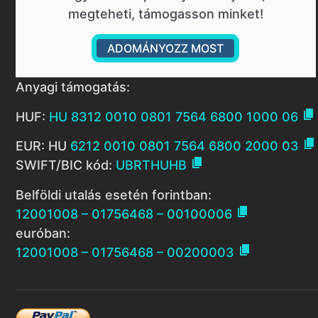
megteheti, támogasson minket!
ADOMÁNYOZZ MOST
Anyagi támogatás:

HUF:
HU 8312 0010 0801 7564 6800 1000 06

EUR: HU
6212 0010 0801 7564 6800 2000 03

SWIFT/BIC kód:
UBRTHUHB
Belföldi utalás esetén forintban:

12001008 – 01756468 – 00100006
euróban:

12001008 – 01756468 – 00200003