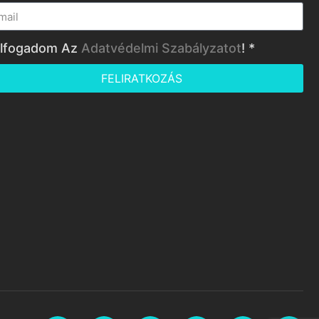
lfogadom Az
Adatvédelmi Szabályzatot
! *
FELIRATKOZÁS