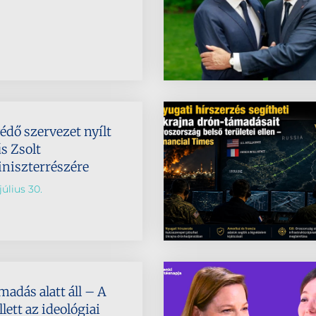
dő szervezet nyílt
s Zsolt
niszterrészére
július 30.
madás alatt áll – A
llett az ideológiai