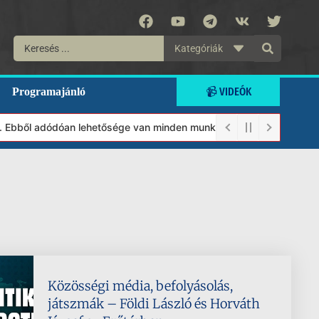
Kategóriák
📹 VIDEÓK
Programajánló
 Ebből adódóan lehetősége van minden munkánkat segíteni kívánó m
Közösségi média, befolyásolás,
játszmák – Földi László és Horváth