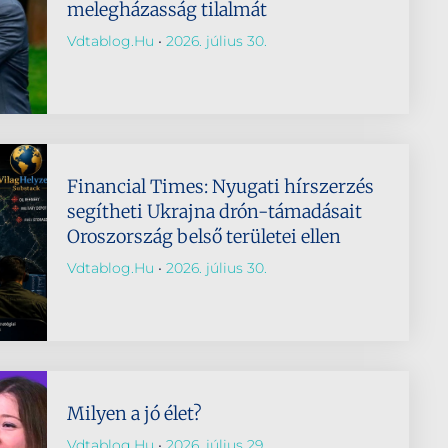
melegházasság tilalmát
Vdtablog.hu
2026. július 30.
Financial Times: Nyugati hírszerzés
segítheti Ukrajna drón-támadásait
Oroszország belső területei ellen
Vdtablog.hu
2026. július 30.
Milyen a jó élet?
Vdtablog.hu
2026. július 29.