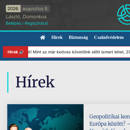
2026.
augusztus 8.
László, Domonkos
Belépés
/
Regisztráció
Hírek
Biztonság
Családvédelem
tványunkat! Mint az már kedves követőink előtt ismert lehet, 202
Hírek 🔊
Hírek
Geopolitikai kon
Európa között? –