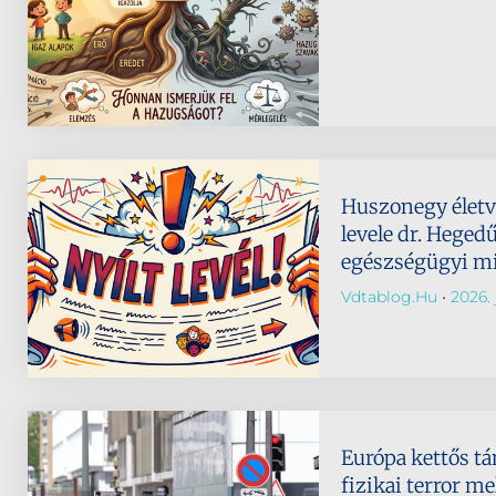
Huszonegy életvé
levele dr. Hegedű
egészségügyi mi
Vdtablog.hu
2026. 
Európa kettős tá
fizikai terror me