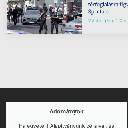
térfoglalásra fi
Spectator
Vdtablog.hu
2026. 
Adományok​
Ha egyetért Alapítványunk céljaival, és