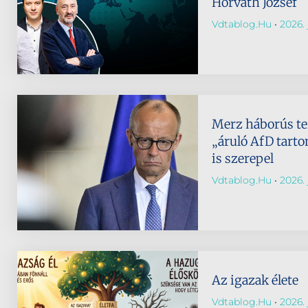
Horváth József
Vdtablog.hu
2026. j
Merz háborús te
„áruló AfD tart
is szerepel
Vdtablog.hu
2026. 
Az igazak élete
Vdtablog.hu
2026. 