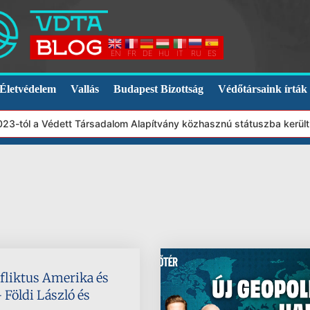
EN
FR
DE
HU
IT
RU
ES
Életvédelem
Vallás
Budapest Bizottság
Védőtársaink írták
3-tól a Védett Társadalom Alapítvány közhasznú státuszba került.
fliktus Amerika és
 Földi László és