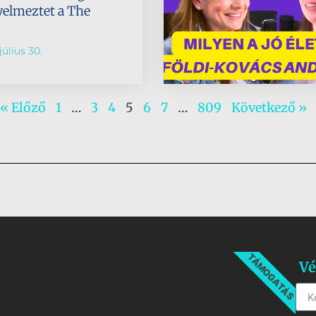
gyelmeztet a The
július 30.
« Előző
1
…
3
4
5
6
7
…
809
Következő »
TÁMOGATÁS
Vé