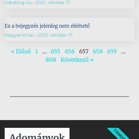
Vdtablog.hu
2023. október 17.
Ez a bejegyzés jelenleg nem elérhető
MagyarHirlap
2023. október 17.
« Előző
1
…
655
656
657
658
659
…
808
Következő »
TÁMOGATÁS
Adományok​