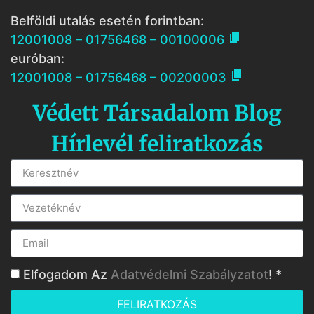
Belföldi utalás esetén forintban:

12001008 – 01756468 – 00100006
euróban:

12001008 – 01756468 – 00200003
Védett Társadalom Blog
Hírlevél feliratkozás
Elfogadom Az
Adatvédelmi Szabályzatot
! *
FELIRATKOZÁS