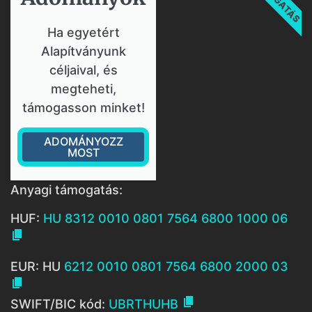
Ha egyetért
Alapítványunk
céljaival, és
megteheti,
támogasson minket!
ADOMÁNYOZZ
MOST
Anyagi támogatás:
HUF:
HU 8312 0010 0801 7564 6800 1000 06

EUR: HU
6212 0010 0801 7564 6800 2000 03


SWIFT/BIC kód:
UBRTHUHB