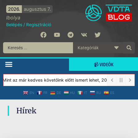
2026.
augusztus 7.
Ibolya
Belépés
/
Regisztráció
📹 VIDEÓK
 Mint az már kedves követőink előtt ismert lehet, 2023-tól a Véde
EN
FR
DE
HU
IT
RU
ES
Hírek