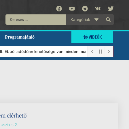
Kategóriák
📹 VIDEÓK
Programajánló
ült. Ebből adódóan lehetősége van minden munkánkat segíteni kíván
em elérhető
usztus 2.