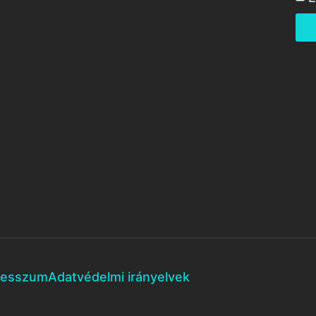
resszum
Adatvédelmi irányelvek