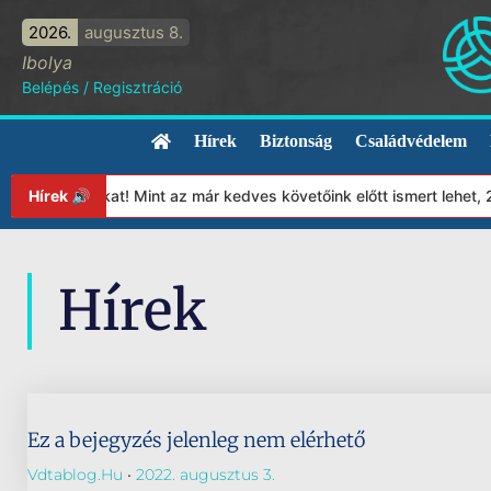
2026.
augusztus 8.
Ibolya
Belépés
/
Regisztráció
Hírek
Biztonság
Családvédelem
lapítványunkat! Mint az már kedves követőink előtt ismert lehet,
Hírek 🔊
Hírek
Ez a bejegyzés jelenleg nem elérhető
Vdtablog.hu
2022. augusztus 3.