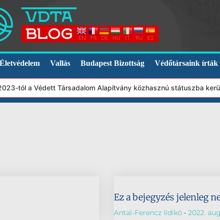
EN
FR
DE
HU
IT
RU
ES
Életvédelem
Vallás
Budapest Bizottság
Védőtársaink írták
 2023-tól a Védett Társadalom Alapítvány közhasznú státuszba ker
Ez a bejegyzés jelenleg n
Antal-Ferencz Ildikó
2022. aug