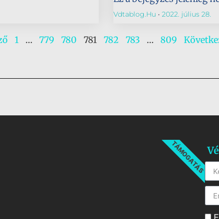
Vdtablog.hu
2022. július 28.
ző
1
…
779
780
781
782
783
…
809
Követke
TÁMOGATÁS
Vé
E