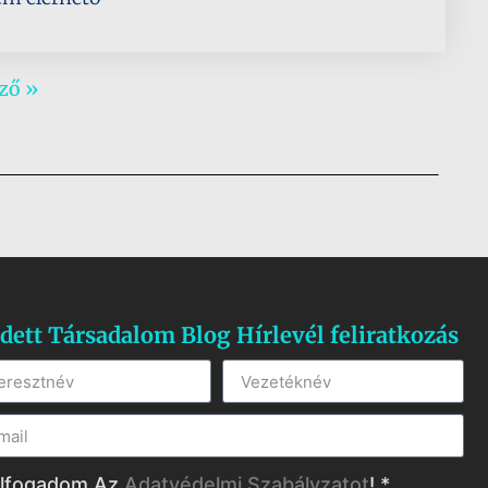
ző »
dett Társadalom Blog Hírlevél feliratkozás
lfogadom Az
Adatvédelmi Szabályzatot
! *