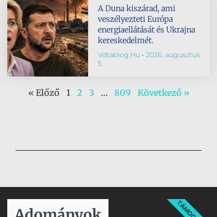
A Duna kiszárad, ami
veszélyezteti Európa
energiaellátását és Ukrajna
kereskedelmét.
Vdtablog.hu
2026. augusztus
5.
« Előző
1
2
3
…
809
Következő »
TÁMOGATÁS
Adományok​