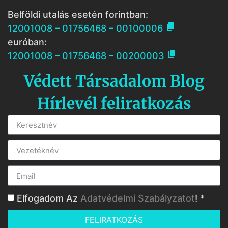
Belföldi utalás esetén forintban:

12001008 – 01756468 – 00100006
euróban:

12001008 – 01756468 – 00200003
Védett Társadalom Blog
Hírlevél feliratkozás
Elfogadom Az
Adatvédelmi Szabályzatot
! *
FELIRATKOZÁS