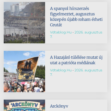
A spanyol hírszerzés
figyelmeztet, augusztus
közepén újabb roham érheti
Ceutát
Vdtablog.hu
2026. augusztus
7.
A Hazajáró túlélése mutat új
utat a patrióta médiának
Vdtablog.hu
2026. augusztus
7.
Arckönyv