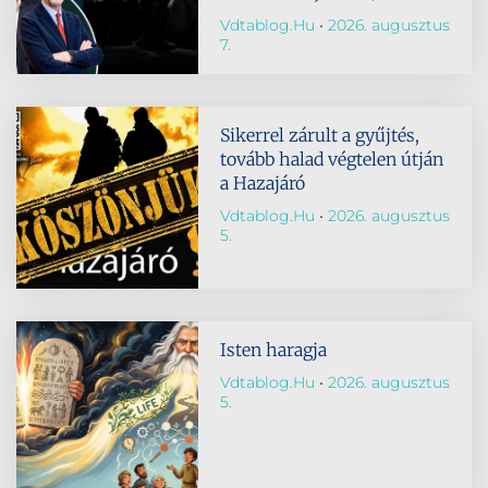
Vdtablog.hu
2026. augusztus
7.
Sikerrel zárult a gyűjtés,
tovább halad végtelen útján
a Hazajáró
Vdtablog.hu
2026. augusztus
5.
Isten haragja
Vdtablog.hu
2026. augusztus
5.