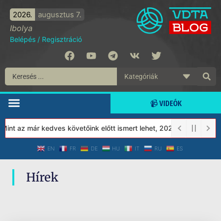
2026.
augusztus 7.
Ibolya
Belépés
/
Regisztráció
📹 VIDEÓK
nt az már kedves követőink előtt ismert lehet, 2023-tól a Védett
EN
FR
DE
HU
IT
RU
ES
Hírek