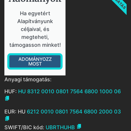
Ha egyetért
Alapítványunk
céljaival, és
megteheti,
támogasson minket!
ADOMÁNYOZZ
MOST
Anyagi támogatás:
HUF:
HU 8312 0010 0801 7564 6800 1000 06

EUR: HU
6212 0010 0801 7564 6800 2000 03


SWIFT/BIC kód:
UBRTHUHB