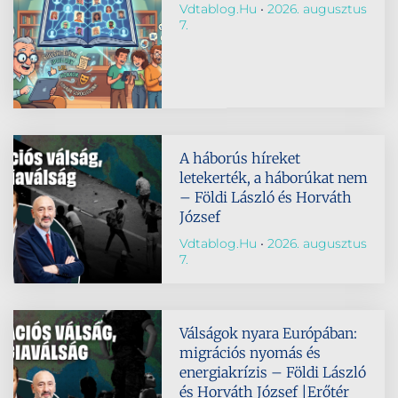
Vdtablog.hu
2026. augusztus
7.
A háborús híreket
letekerték, a háborúkat nem
– Földi László és Horváth
József
Vdtablog.hu
2026. augusztus
7.
Válságok nyara Európában:
migrációs nyomás és
energiakrízis – Földi László
és Horváth József |Erőtér