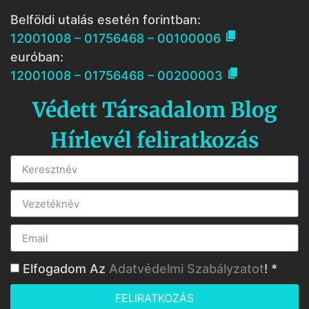
Belföldi utalás esetén forintban:

12001008 – 01756468 – 00100006
euróban:

12001008 – 01756468 – 00200003
Védett Társadalom Blog
Hírlevél feliratkozás
Elfogadom Az
Adatvédelmi Szabályzatot
! *
FELIRATKOZÁS