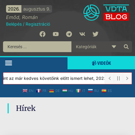
2026.
augusztus 9.
Emőd, Román
Belépés
/
Regisztráció
📹 VIDEÓK
nt az már kedves követőink előtt ismert lehet, 2023-tól a Védett
EN
FR
DE
HU
IT
RU
ES
Hírek