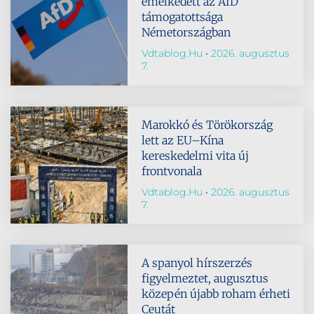
emelkedett az AfD
támogatottsága
Németországban
Vdtablog.hu
2026. augusztus
7.
Marokkó és Törökország
lett az EU–Kína
kereskedelmi vita új
frontvonala
Vdtablog.hu
2026. augusztus
7.
A spanyol hírszerzés
figyelmeztet, augusztus
közepén újabb roham érheti
Ceutát