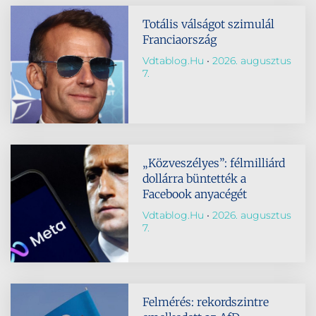
Totális válságot szimulál
Franciaország
Vdtablog.hu
2026. augusztus
7.
„Közveszélyes”: félmilliárd
dollárra büntették a
Facebook anyacégét
Vdtablog.hu
2026. augusztus
7.
Felmérés: rekordszintre