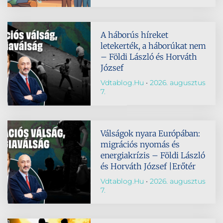
A háborús híreket
letekerték, a háborúkat nem
– Földi László és Horváth
József
Vdtablog.hu
2026. augusztus
7.
Válságok nyara Európában:
migrációs nyomás és
energiakrízis – Földi László
és Horváth József |Erőtér
Vdtablog.hu
2026. augusztus
7.