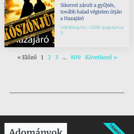
Sikerrel zárult a gyűjtés,
tovább halad végtelen útján
a Hazajáró
Vdtablog.hu
2026. augusztus
5.
« Előző
1
2
3
…
809
Következő »
TÁMOGATÁS
Adományok​