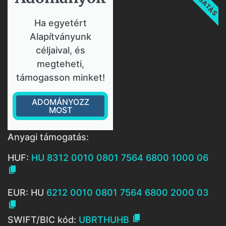
Ha egyetért
Alapítványunk
céljaival, és
megteheti,
támogasson minket!
ADOMÁNYOZZ
MOST
Anyagi támogatás:
HUF:
HU 8312 0010 0801 7564 6800 1000 06

EUR: HU
6212 0010 0801 7564 6800 2000 03


SWIFT/BIC kód:
UBRTHUHB