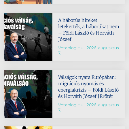
A háborús híreket
letekerték, a háborúkat nem
– Földi László és Horváth
József
Vdtablog.hu
2026. augusztus
7.
Válságok nyara Európában:
migrációs nyomás és
energiakrízis – Földi László
és Horváth József |Erőtér
Vdtablog.hu
2026. augusztus
7.