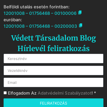
Belföldi utalás esetén forintban:

12001008 – 01756468 – 00100006
euróban:

12001008 – 01756468 – 00200003
Védett Társadalom Blog
Hírlevél feliratkozás
Elfogadom Az
Adatvédelmi Szabályzatot
! *
FELIRATKOZÁS