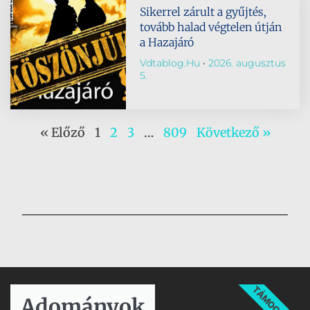
Sikerrel zárult a gyűjtés,
tovább halad végtelen útján
a Hazajáró
Vdtablog.hu
2026. augusztus
5.
« Előző
1
2
3
…
809
Következő »
TÁMOGATÁS
Adományok​