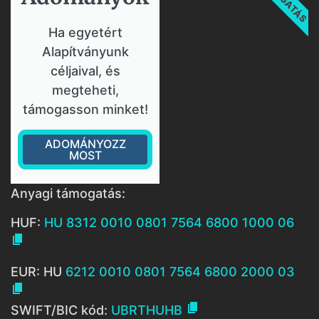
Ha egyetért
Alapítványunk
céljaival, és
megteheti,
támogasson minket!
ADOMÁNYOZZ
MOST
Anyagi támogatás:
HUF:
HU 8312 0010 0801 7564 6800 1000 06

EUR: HU
6212 0010 0801 7564 6800 2000 03


SWIFT/BIC kód:
UBRTHUHB