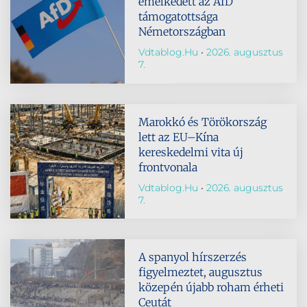
emelkedett az AfD
támogatottsága
Németországban
Vdtablog.hu
2026. augusztus
7.
Marokkó és Törökország
lett az EU–Kína
kereskedelmi vita új
frontvonala
Vdtablog.hu
2026. augusztus
7.
A spanyol hírszerzés
figyelmeztet, augusztus
közepén újabb roham érheti
Ceutát