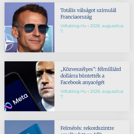
Totális válságot szimulál
Franciaország
Vdtablog.hu
2026. augusztus
7.
„Közveszélyes”: félmilliárd
dollárra büntették a
Facebook anyacégét
Vdtablog.hu
2026. augusztus
7.
Felmérés: rekordszintre