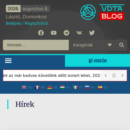
2026.
augusztus 8.
László, Domonkos
Belépés
/
Regisztráció
📹 VIDEÓK
nt az már kedves követőink előtt ismert lehet, 2023-tól a Védett
EN
FR
DE
HU
IT
RU
ES
Hírek