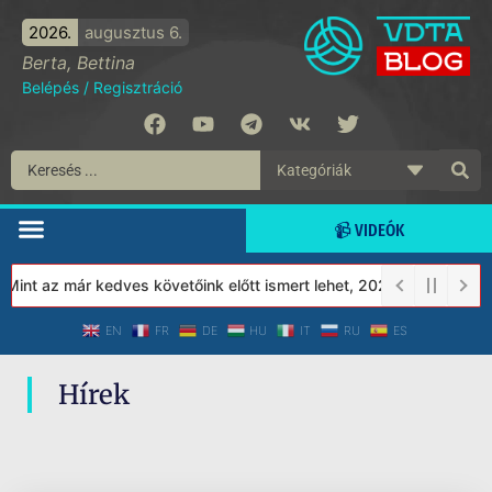
2026.
augusztus 6.
Berta, Bettina
Belépés
/
Regisztráció
📹 VIDEÓK
Mint az már kedves követőink előtt ismert lehet, 2023-tól a Véde
EN
FR
DE
HU
IT
RU
ES
Hírek