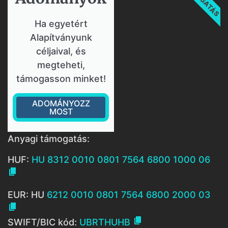
Ha egyetért
Alapítványunk
céljaival, és
megteheti,
támogasson minket!
ADOMÁNYOZZ
MOST
Anyagi támogatás:
HUF:
HU 8312 0010 0801 7564 6800 1000 06

EUR: HU
6212 0010 0801 7564 6800 2000 03


SWIFT/BIC kód:
UBRTHUHB