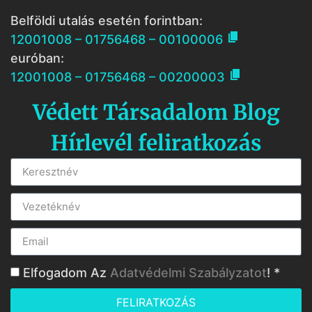
Belföldi utalás esetén forintban:

12001008 – 01756468 – 00100006
euróban:

12001008 – 01756468 – 00200003
Védett Társadalom Blog
Hírlevél feliratkozás
Elfogadom Az
Adatvédelmi Szabályzatot
! *
FELIRATKOZÁS