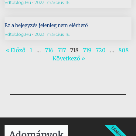
Vdtablog.hu
2023. március 16.
Ez a bejegyzés jelenleg nem elérhető
Vdtablog.hu
2023. március 16.
« Előző
1
…
716
717
718
719
720
…
808
Következő »
TÁMOGATÁS
Adományok​