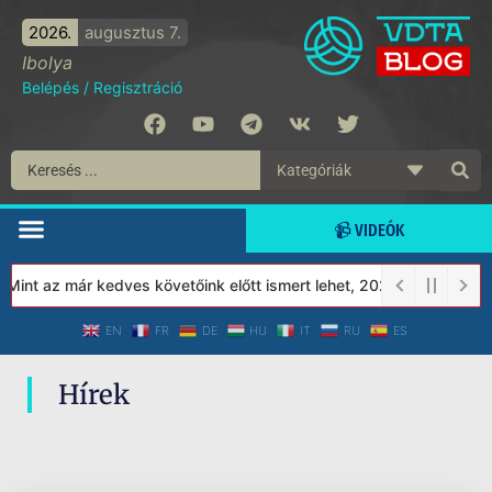
2026.
augusztus 7.
Ibolya
Belépés
/
Regisztráció
📹 VIDEÓK
Mint az már kedves követőink előtt ismert lehet, 2023-tól a Véde
EN
FR
DE
HU
IT
RU
ES
Hírek