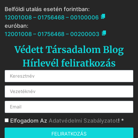
Belföldi utalás esetén forintban:

12001008 – 01756468 – 00100006
euróban:

12001008 – 01756468 – 00200003
Védett Társadalom Blog
Hírlevél feliratkozás
Elfogadom Az
Adatvédelmi Szabályzatot
! *
FELIRATKOZÁS