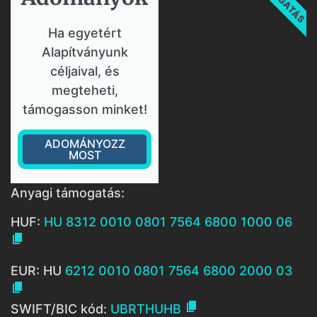
Ha egyetért
Alapítványunk
céljaival, és
megteheti,
támogasson minket!
ADOMÁNYOZZ
MOST
Anyagi támogatás:
HUF:
HU 8312 0010 0801 7564 6800 1000 06

EUR: HU
6212 0010 0801 7564 6800 2000 03


SWIFT/BIC kód:
UBRTHUHB