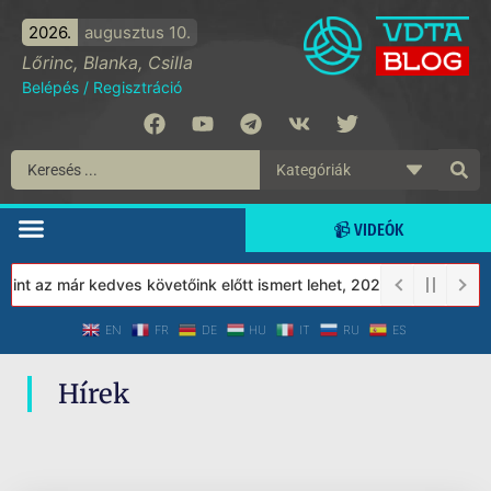
2026.
augusztus 10.
Lőrinc, Blanka, Csilla
Belépés
/
Regisztráció
📹 VIDEÓK
nt az már kedves követőink előtt ismert lehet, 2023-tól a Védett
EN
FR
DE
HU
IT
RU
ES
Hírek