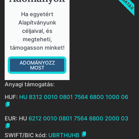
Ha egyetért
Alapítványunk
céljaival, és
megteheti,
támogasson minket!
ADOMÁNYOZZ
MOST
Anyagi támogatás:
HUF:
HU 8312 0010 0801 7564 6800 1000 06

EUR: HU
6212 0010 0801 7564 6800 2000 03


SWIFT/BIC kód:
UBRTHUHB