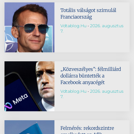
Totális válságot szimulál
Franciaország
Vdtablog.hu
2026. augusztus
7.
„Közveszélyes”: félmilliárd
dollárra büntették a
Facebook anyacégét
Vdtablog.hu
2026. augusztus
7.
Felmérés: rekordszintre