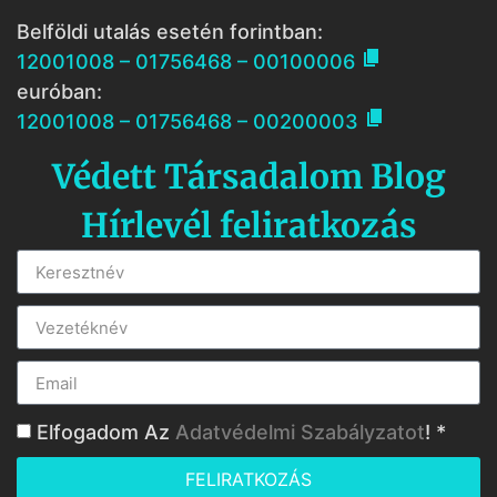
Belföldi utalás esetén forintban:

12001008 – 01756468 – 00100006
euróban:

12001008 – 01756468 – 00200003
Védett Társadalom Blog
Hírlevél feliratkozás
Elfogadom Az
Adatvédelmi Szabályzatot
! *
FELIRATKOZÁS