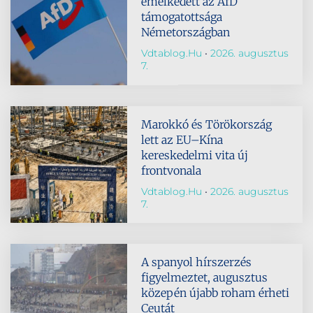
emelkedett az AfD
támogatottsága
Németországban
Vdtablog.hu
2026. augusztus
7.
Marokkó és Törökország
lett az EU–Kína
kereskedelmi vita új
frontvonala
Vdtablog.hu
2026. augusztus
7.
A spanyol hírszerzés
figyelmeztet, augusztus
közepén újabb roham érheti
Ceutát