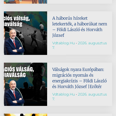
A háborús híreket
letekerték, a háborúkat nem
– Földi László és Horváth
József
Vdtablog.hu
2026. augusztus
7.
Válságok nyara Európában:
migrációs nyomás és
energiakrízis – Földi László
és Horváth József |Erőtér
Vdtablog.hu
2026. augusztus
7.