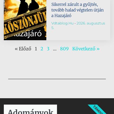
Sikerrel zárult a gyűjtés,
tovább halad végtelen útján
a Hazajáró
Vdtablog.hu
2026. augusztus
5.
« Előző
1
2
3
…
809
Következő »
TÁMOGATÁS
Adományok​