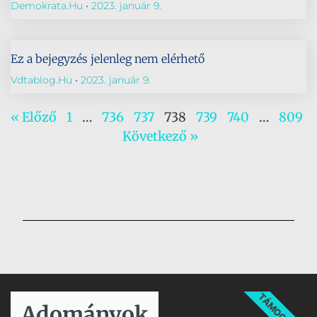
Demokrata.hu
2023. január 9.
Ez a bejegyzés jelenleg nem elérhető
Vdtablog.hu
2023. január 9.
« Előző
1
…
736
737
738
739
740
…
809
Következő »
TÁMOGATÁS
Adományok​