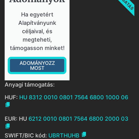
Ha egyetért
Alapítványunk
céljaival, és
megteheti,
támogasson minket!
ADOMÁNYOZZ
MOST
Anyagi támogatás:
HUF:
HU 8312 0010 0801 7564 6800 1000 06

EUR: HU
6212 0010 0801 7564 6800 2000 03


SWIFT/BIC kód:
UBRTHUHB