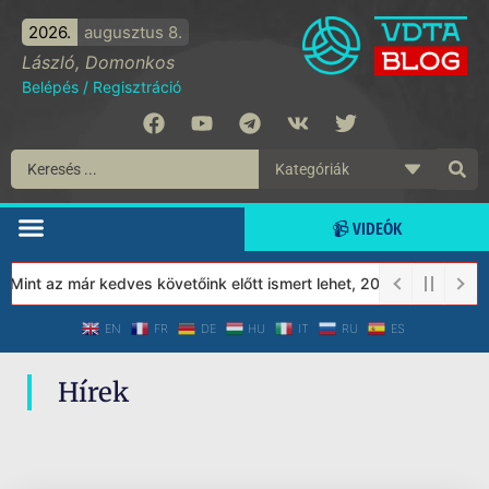
2026.
augusztus 8.
László, Domonkos
Belépés
/
Regisztráció
📹 VIDEÓK
 Mint az már kedves követőink előtt ismert lehet, 2023-tól a Véd
EN
FR
DE
HU
IT
RU
ES
Hírek