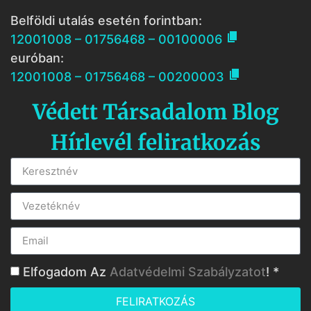
Belföldi utalás esetén forintban:

12001008 – 01756468 – 00100006
euróban:

12001008 – 01756468 – 00200003
Védett Társadalom Blog
Hírlevél feliratkozás
Elfogadom Az
Adatvédelmi Szabályzatot
! *
FELIRATKOZÁS