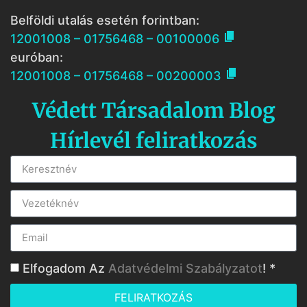
Belföldi utalás esetén forintban:

12001008 – 01756468 – 00100006
euróban:

12001008 – 01756468 – 00200003
Védett Társadalom Blog
Hírlevél feliratkozás
Elfogadom Az
Adatvédelmi Szabályzatot
! *
FELIRATKOZÁS