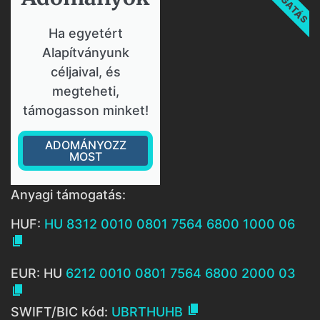
Ha egyetért
Alapítványunk
céljaival, és
megteheti,
támogasson minket!
ADOMÁNYOZZ
MOST
Anyagi támogatás:
HUF:
HU 8312 0010 0801 7564 6800 1000 06

EUR: HU
6212 0010 0801 7564 6800 2000 03


SWIFT/BIC kód:
UBRTHUHB