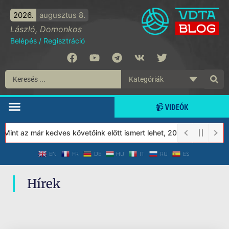
2026.
augusztus 8.
László, Domonkos
Belépés
/
Regisztráció
📹 VIDEÓK
 Mint az már kedves követőink előtt ismert lehet, 2023-tól a Véde
EN
FR
DE
HU
IT
RU
ES
Hírek