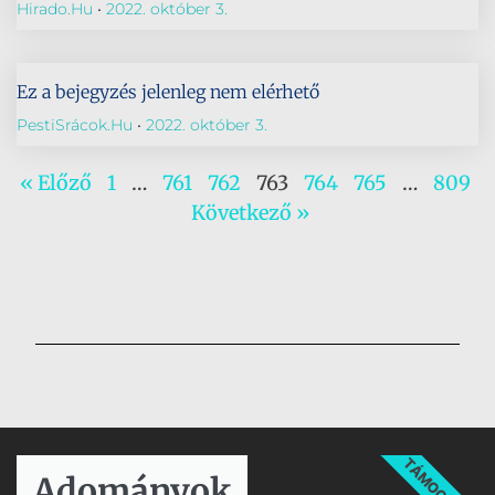
Hirado.hu
2022. október 3.
Ez a bejegyzés jelenleg nem elérhető
PestiSrácok.hu
2022. október 3.
« Előző
1
…
761
762
763
764
765
…
809
Következő »
TÁMOGATÁS
Adományok​