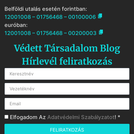
Belföldi utalás esetén forintban:

12001008 – 01756468 – 00100006
euróban:

12001008 – 01756468 – 00200003
Védett Társadalom Blog
Hírlevél feliratkozás
Elfogadom Az
Adatvédelmi Szabályzatot
! *
FELIRATKOZÁS