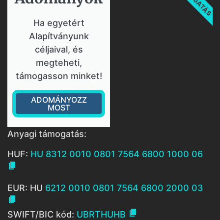
Ha egyetért
Alapítványunk
céljaival, és
megteheti,
támogasson minket!
ADOMÁNYOZZ
MOST
Anyagi támogatás:
HUF:
HU 8312 0010 0801 7564 6800 1000 06

EUR: HU
6212 0010 0801 7564 6800 2000 03


SWIFT/BIC kód:
UBRTHUHB