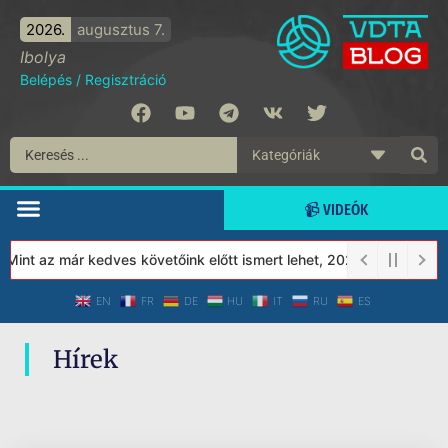
2026.
augusztus 7.
Ibolya
Belépés
/
Regisztráció
📹 VIDEÓK
Mint az már kedves követőink előtt ismert lehet, 2023-tól a Véde
EN
FR
DE
HU
IT
RU
ES
Hírek