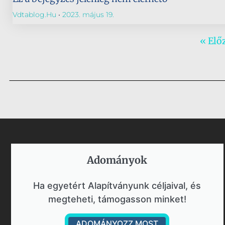
Vdtablog.hu
2023. május 19.
« Elő
Adományok​
Ha egyetért Alapítványunk céljaival, és
megteheti, támogasson minket!
ADOMÁNYOZZ MOST