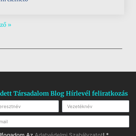
ző »
dett Társadalom Blog Hírlevél feliratkozás
lfogadom Az
Adatvédelmi Szabályzatot
! *