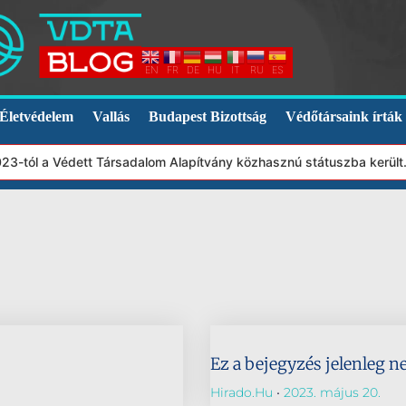
EN
FR
DE
HU
IT
RU
ES
Életvédelem
Vallás
Budapest Bizottság
Védőtársaink írták
023-tól a Védett Társadalom Alapítvány közhasznú státuszba kerül
Ez a bejegyzés jelenleg n
Hirado.hu
2023. május 20.