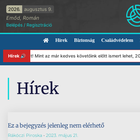
2026.
augusztus 9.
Emőd, Román
Belépés
/
Regisztráció
Hírek
Biztonság
Családvédelem
pítványunkat! Mint az már kedves követőink előtt ismert lehet, 2
Hírek 🔊
Hírek
Ez a bejegyzés jelenleg nem elérhető
Rákóczi Piroska
2023. május 21.