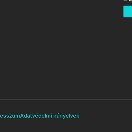
resszum
Adatvédelmi irányelvek