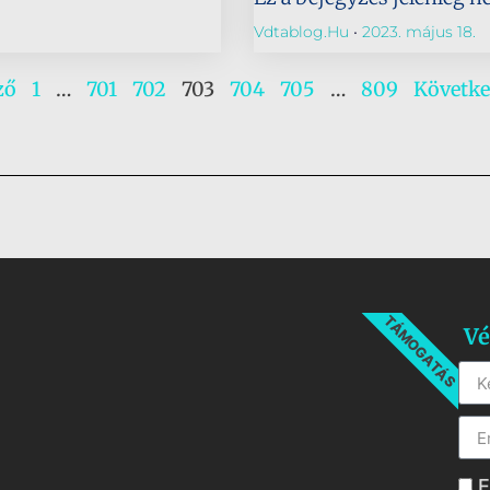
Vdtablog.hu
2023. május 18.
ző
1
…
701
702
703
704
705
…
809
Követke
TÁMOGATÁS
Vé
E