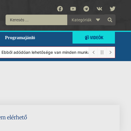
Kategóriák
📹 VIDEÓK
Programajánló
t. Ebből adódóan lehetősége van minden munkánkat segíteni kívánó
em elérhető