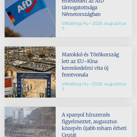
emelkedett az AfD
támogatottsága
Németországban
Vdtablog.hu
2026. augusztus
7.
Marokkó és Törökország
lett az EU–Kína
kereskedelmi vita új
frontvonala
Vdtablog.hu
2026. augusztus
7.
A spanyol hírszerzés
figyelmeztet, augusztus
közepén újabb roham érheti
Ceutát