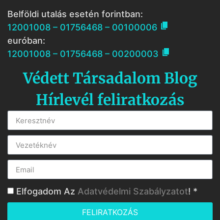
Belföldi utalás esetén forintban:

12001008 – 01756468 – 00100006
euróban:

12001008 – 01756468 – 00200003
Védett Társadalom Blog
Hírlevél feliratkozás
Elfogadom Az
Adatvédelmi Szabályzatot
! *
FELIRATKOZÁS