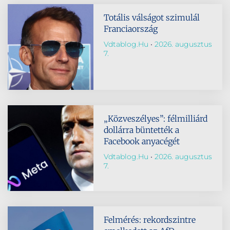
Totális válságot szimulál
Franciaország
Vdtablog.hu
2026. augusztus
7.
„Közveszélyes”: félmilliárd
dollárra büntették a
Facebook anyacégét
Vdtablog.hu
2026. augusztus
7.
Felmérés: rekordszintre