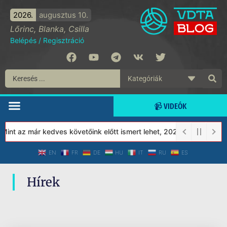
2026.
augusztus 10.
Lőrinc, Blanka, Csilla
Belépés
/
Regisztráció
📹 VIDEÓK
int az már kedves követőink előtt ismert lehet, 2023-tól a Védett
EN
FR
DE
HU
IT
RU
ES
Hírek