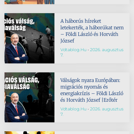
A háborús híreket
letekerték, a háborúkat nem
– Földi László és Horváth
József
Vdtablog.hu
2026. augusztus
7.
Válságok nyara Európában:
migrációs nyomás és
energiakrízis – Földi László
és Horváth József |Erőtér
Vdtablog.hu
2026. augusztus
7.