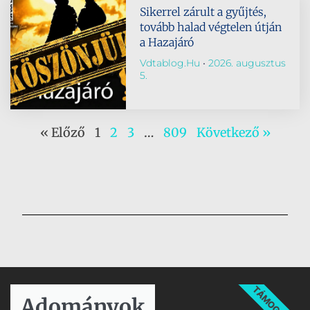
Sikerrel zárult a gyűjtés,
tovább halad végtelen útján
a Hazajáró
Vdtablog.hu
2026. augusztus
5.
« Előző
1
2
3
…
809
Következő »
TÁMOGATÁS
Adományok​