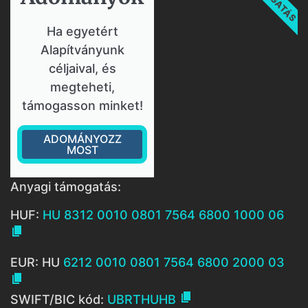
Ha egyetért
Alapítványunk
céljaival, és
megteheti,
támogasson minket!
ADOMÁNYOZZ
MOST
Anyagi támogatás:
HUF:
HU 8312 0010 0801 7564 6800 1000 06

EUR: HU
6212 0010 0801 7564 6800 2000 03


SWIFT/BIC kód:
UBRTHUHB