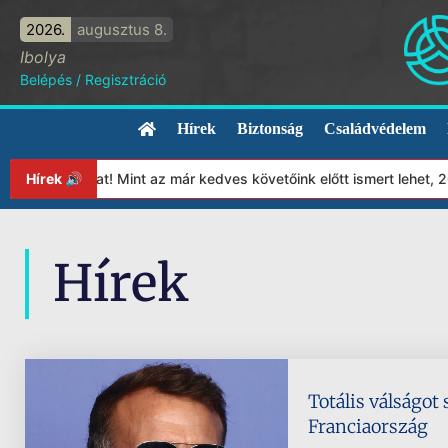
2026.
augusztus 8.
Ibolya
Belépés
/
Regisztráció
Hírek
Biztonság
Családvédelem
ítványunkat! Mint az már kedves követőink előtt ismert lehet, 20
Hírek 🔊
Hírek
Totális válságot
Franciaország