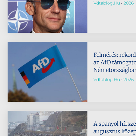
Vdtablog.hu
2026. 
Felmérés: rekor
az AfD támogato
Németországba
Vdtablog.hu
2026. 
A spanyol hírsze
augusztus köze