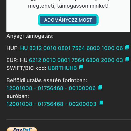
megteheti, támogasson minket!
ADOMÁNYOZZ MOST
Anyagi támogatás:

HUF:
HU 8312 0010 0801 7564 6800 1000 06

EUR: HU
6212 0010 0801 7564 6800 2000 03

SWIFT/BIC kód:
UBRTHUHB
Belföldi utalás esetén forintban:

12001008 – 01756468 – 00100006
euróban:

12001008 – 01756468 – 00200003