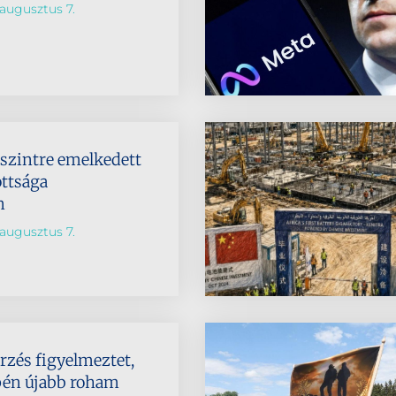
augusztus 7.
dszintre emelkedett
ttsága
n
augusztus 7.
rzés figyelmeztet,
pén újabb roham