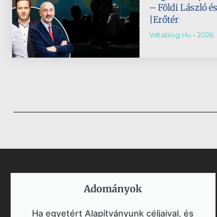
– Földi László é
|Erőtér
Vdtablog.hu
2026. 
Adományok​
Ha egyetért Alapítványunk céljaival, és