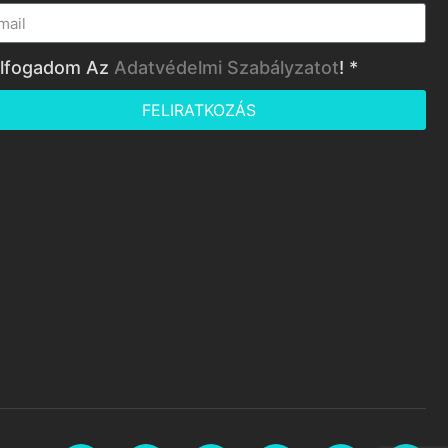
lfogadom Az
Adatvédelmi Szabályzatot
! *
FELIRATKOZÁS