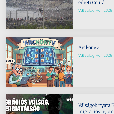
érheti Ceutát
Vdtablog.hu
2026. 
Arckönyv
Vdtablog.hu
2026. 
Válságok nyara 
migrációs nyomá