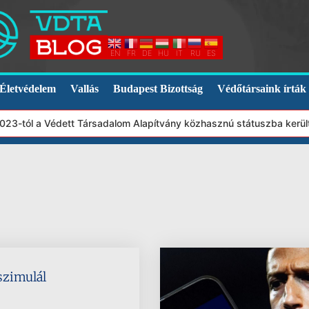
EN
FR
DE
HU
IT
RU
ES
Életvédelem
Vallás
Budapest Bizottság
Védőtársaink írták
23-tól a Védett Társadalom Alapítvány közhasznú státuszba került
 szimulál