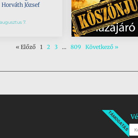
s Horváth József
augusztus 7.
« Előző
1
2
3
…
809
Következő »
TÁMOGATÁS
Vé