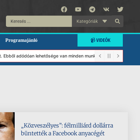
Kategóriák
📹 VIDEÓK
Programajánló
. Ebből adódóan lehetősége van minden munkánkat segíteni kívánó m
„Közveszélyes”: félmilliárd dollárra
büntették a Facebook anyacégét