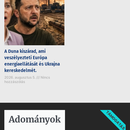
A Duna kiszárad, ami
veszélyezteti Európa
energiaellátását és Ukrajna
kereskedelmét.
2026. augusztus 5.
Nincs
hozzászólás
TÁMOGATÁS
Adományok​