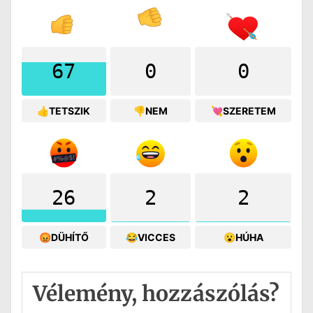
67
0
0
👍TETSZIK
👎NEM
💘SZERETEM
26
2
2
😡DÜHÍTŐ
😂VICCES
😮HÚHA
Vélemény, hozzászólás?