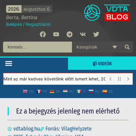
2026.
augusztus 6.
Berta, Bettina
Belépés
/
Regisztráció
📹 VIDEÓK
int az már kedves követőink előtt ismert lehet, 2023-tól a Védet
EN
FR
DE
HU
IT
RU
ES
Ez a bejegyzés jelenleg nem elérhető
vdtablog.hu
Forrás: VilagHelyzete