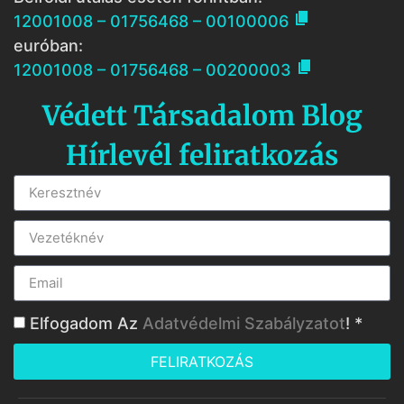

12001008 – 01756468 – 00100006
euróban:

12001008 – 01756468 – 00200003
Védett Társadalom Blog
Hírlevél feliratkozás
Elfogadom Az
Adatvédelmi Szabályzatot
! *
FELIRATKOZÁS