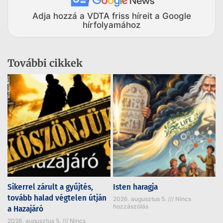
Adja hozzá a VDTA friss híreit a Google
hírfolyamához
További cikkek
Sikerrel zárult a gyűjtés,
Isten haragja
tovább halad végtelen útján
2026. augusztus 5.
Nincs
hozzászólás
a Hazajáró
2026. augusztus 5.
Nincs