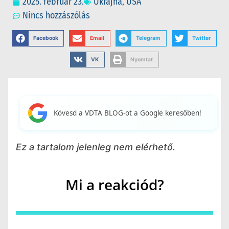
2025. február 23.
Ukrajna
,
USA
Nincs hozzászólás
Facebook
Email
Telegram
Twitter
VK
Nyomtat
Kövesd a VDTA BLOG-ot a Google keresőben!
Ez a tartalom jelenleg nem elérhető.
Mi a reakciód?