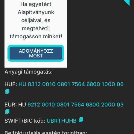
Ha egyetért
Alapítványunk
céljaival, és
megteheti,
támogasson minket!
ADOMÁNYOZZ
MOST
Anyagi támogatás:
HUF:
HU 8312 0010 0801 7564 6800 1000 06

EUR: HU
6212 0010 0801 7564 6800 2000 03


SWIFT/BIC kód:
UBRTHUHB
Belföldi utalás esetén forintban: