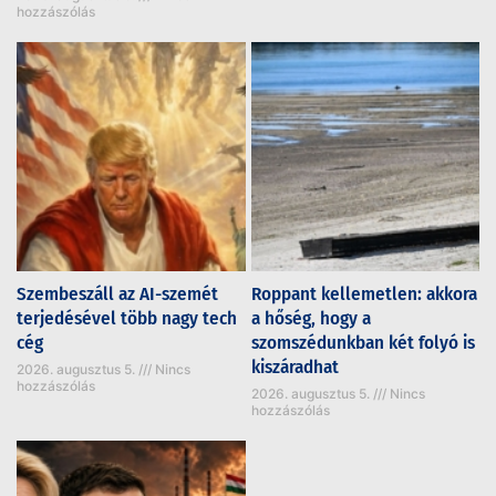
hozzászólás
Szembeszáll az AI-szemét
Roppant kellemetlen: akkora
terjedésével több nagy tech
a hőség, hogy a
cég
szomszédunkban két folyó is
kiszáradhat
2026. augusztus 5.
Nincs
hozzászólás
2026. augusztus 5.
Nincs
hozzászólás