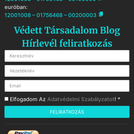
euróban:

12001008 – 01756468 – 00200003
Védett Társadalom Blog
Hírlevél feliratkozás
Elfogadom Az
Adatvédelmi Szabályzatot
! *
FELIRATKOZÁS