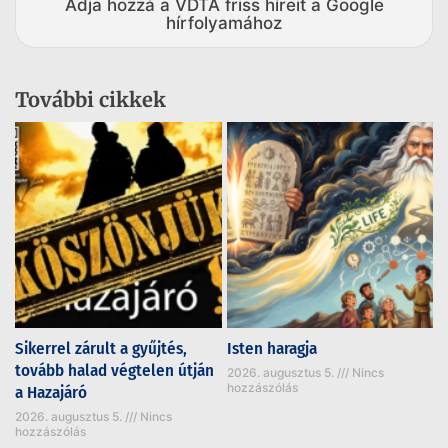
Adja hozzá a VDTA friss híreit a Google
hírfolyamához
További cikkek
Sikerrel zárult a gyűjtés,
Isten haragja
tovább halad végtelen útján
2026. augusztus 5.
Nincs
hozzászólás
a Hazajáró
2026. augusztus 5.
Nincs
hozzászólás