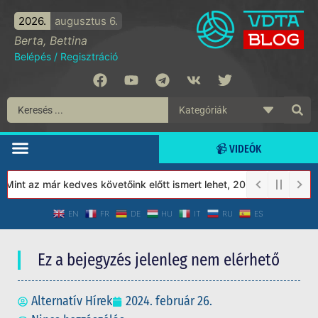
2026.
augusztus 6.
Berta, Bettina
Belépés
/
Regisztráció
📹 VIDEÓK
nt az már kedves követőink előtt ismert lehet, 2023-tól a Védett
EN
FR
DE
HU
IT
RU
ES
Ez a bejegyzés jelenleg nem elérhető
Alternatív Hírek
2024. február 26.