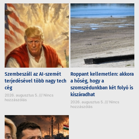
Szembeszáll az AI-szemét
Roppant kellemetlen: akkora
terjedésével több nagy tech
a hőség, hogy a
cég
szomszédunkban két folyó is
kiszáradhat
2026. augusztus 5.
Nincs
hozzászólás
2026. augusztus 5.
Nincs
hozzászólás