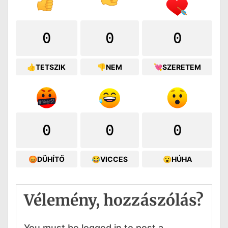
0
0
0
👍TETSZIK
👎NEM
💘SZERETEM
0
0
0
😡DÜHÍTŐ
😂VICCES
😮HÚHA
Vélemény, hozzászólás?
You must be logged in to post a