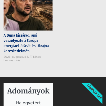
A Duna kiszárad, ami
veszélyezteti Európa
energiaellátását és Ukrajna
kereskedelmét.
2026. augusztus 5.
Nincs
hozzászólás
TÁMOGATÁS
Adományok​
Ha egyetért