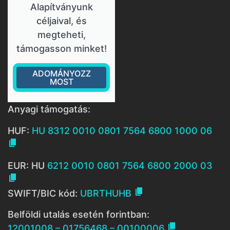
Alapítványunk
céljaival, és
megteheti,
támogasson minket!
ADOMÁNYOZZ
MOST
Anyagi támogatás:
HUF:
HU 8312 0010 0801 7564 6800 1000 06

EUR: HU
6212 0010 0801 7564 6800 2000 03


SWIFT/BIC kód:
UBRTHUHB
Belföldi utalás esetén forintban:

12001008 – 01756468 – 00100006