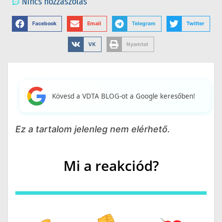
Nincs hozzászólás
Facebook
Email
Telegram
Twitter
VK
Nyomtat
Kövesd a VDTA BLOG-ot a Google keresőben!
Ez a tartalom jelenleg nem elérhető.
Mi a reakciód?