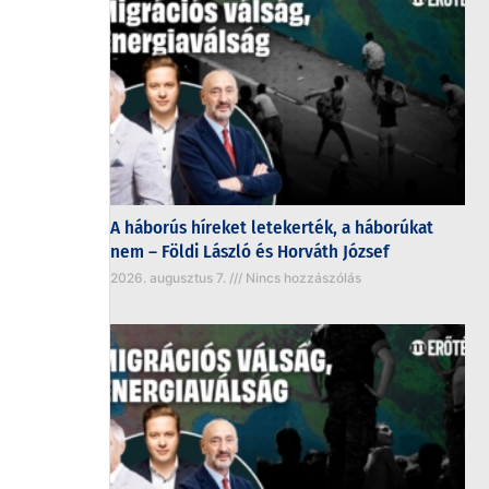
A háborús híreket letekerték, a háborúkat
nem – Földi László és Horváth József
2026. augusztus 7.
Nincs hozzászólás