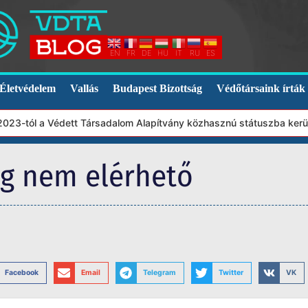
EN
FR
DE
HU
IT
RU
ES
Életvédelem
Vallás
Budapest Bizottság
Védőtársaink írták
23-tól a Védett Társadalom Alapítvány közhasznú státuszba került.
eg nem elérhető
Facebook
Email
Telegram
Twitter
VK