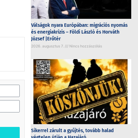
Válságok nyara Európában: migrációs nyomás
és energiakrízis – Földi László és Horváth
József |Erőtér
2026. augusztus 7.
Nincs hozzászólás
Sikerrel zárult a gyűjtés, tovább halad
végtelen útján a Hazajáró