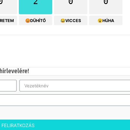
0
2
0
0
ERETEM
😡DÜHÍTŐ
😂VICCES
😮HÚHA
hírlevelére!
FELIRATKOZÁS