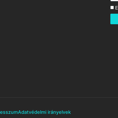
E
resszum
Adatvédelmi irányelvek