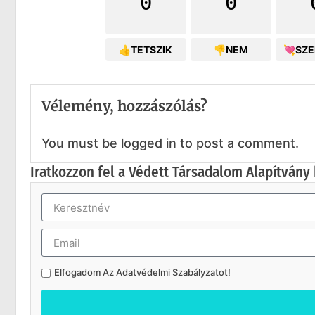
0
0
👍TETSZIK
👎NEM
💘SZ
Vélemény, hozzászólás?
You must be logged in to post a comment.
Iratkozzon fel a Védett Társadalom Alapítvány 
Elfogadom Az
Adatvédelmi Szabályzatot
!