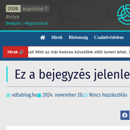
2026.
augusztus 7.
Ibolya
Belépés
/
Regisztráció
Hírek
Biztonság
Családvédelem
ítványunkat! Mint az már kedves követőink előtt ismert lehet, 20
Hírek 🔊
Ez a bejegyzés jelenl
vdtablog.hu
2024. november 20.
Nincs hozzászólás