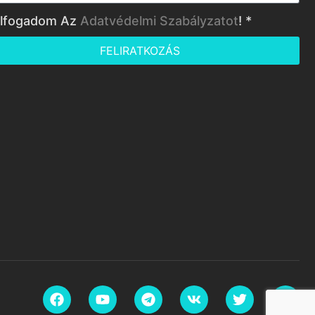
lfogadom Az
Adatvédelmi Szabályzatot
! *
FELIRATKOZÁS