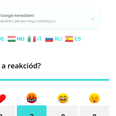
 Google keresőben!
→
gy elsőként jelenjen meg a vdtablog.hu
DE
HU
IT
RU
ES
 a reakciód?