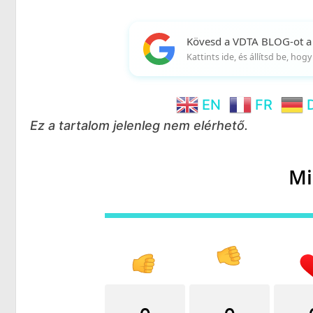
Kövesd a VDTA BLOG-ot a
Kattints ide, és állítsd be, ho
EN
FR
Ez a tartalom jelenleg nem elérhető.
Mi