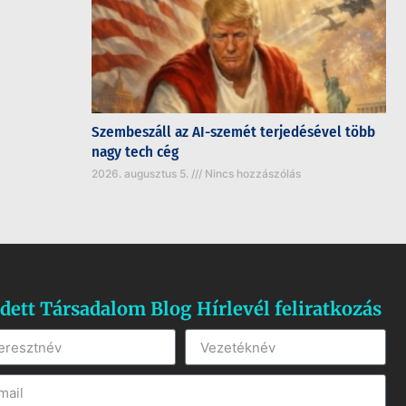
Szembeszáll az AI-szemét terjedésével több
nagy tech cég
2026. augusztus 5.
Nincs hozzászólás
dett Társadalom Blog Hírlevél feliratkozás