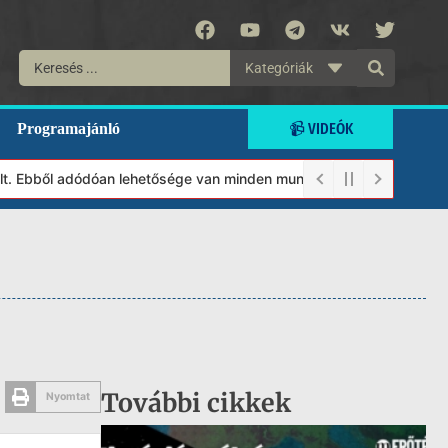
Kategóriák
📹 VIDEÓK
Programajánló
 Ebből adódóan lehetősége van minden munkánkat segíteni kívánó m
További cikkek
Nyomtat