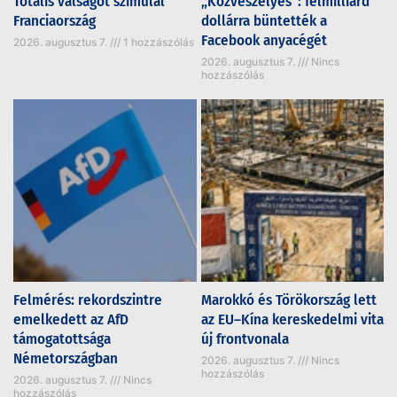
Totális válságot szimulál
„Közveszélyes”: félmilliárd
Franciaország
dollárra büntették a
Facebook anyacégét
2026. augusztus 7.
1 hozzászólás
2026. augusztus 7.
Nincs
hozzászólás
Felmérés: rekordszintre
Marokkó és Törökország lett
emelkedett az AfD
az EU–Kína kereskedelmi vita
támogatottsága
új frontvonala
Németországban
2026. augusztus 7.
Nincs
hozzászólás
2026. augusztus 7.
Nincs
hozzászólás