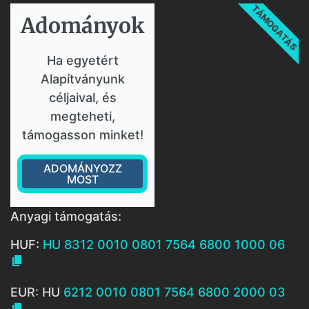
TÁMOGATÁS
Adományok​
Ha egyetért
Alapítványunk
céljaival, és
megteheti,
támogasson minket!
ADOMÁNYOZZ
MOST
Anyagi támogatás:
HUF:
HU 8312 0010 0801 7564 6800 1000 06

EUR: HU
6212 0010 0801 7564 6800 2000 03
