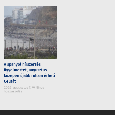
A spanyol hírszerzés
figyelmeztet, augusztus
közepén újabb roham érheti
Ceutát
2026. augusztus 7.
Nincs
hozzászólás