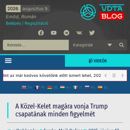
2026.
augusztus 9.
Emőd, Román
Belépés
/
Regisztráció
📹 VIDEÓK
 az már kedves követőink előtt ismert lehet, 2023-tól a Védett T
EN
FR
DE
HU
IT
RU
ES
A Közel-Kelet magára vonja Trump
csapatának minden figyelmét