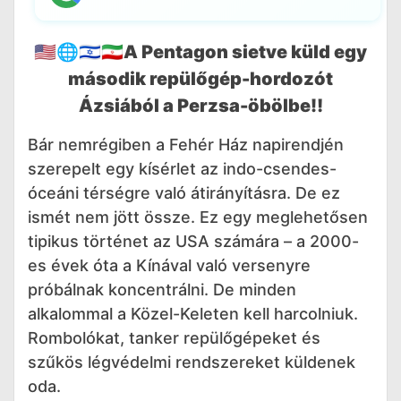
🇺🇸🌐🇮🇱🇮🇷A Pentagon sietve küld egy
második repülőgép-hordozót
Ázsiából a Perzsa-öbölbe‼️
Bár nemrégiben a Fehér Ház napirendjén
szerepelt egy kísérlet az indo-csendes-
óceáni térségre való átirányításra. De ez
ismét nem jött össze. Ez egy meglehetősen
tipikus történet az USA számára – a 2000-
es évek óta a Kínával való versenyre
próbálnak koncentrálni. De minden
alkalommal a Közel-Keleten kell harcolniuk.
Rombolókat, tanker repülőgépeket és
szűkös légvédelmi rendszereket küldenek
oda.