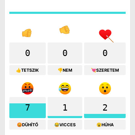
0
0
0
👍TETSZIK
👎NEM
💘SZERETEM
7
1
2
😡DÜHÍTŐ
😂VICCES
😮HÚHA