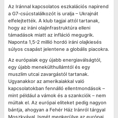
Az Iránnal kapcsolatos eszkalációs napirend
a G7-csúcstalálkozót is uralja – Ukrajnát
elfelejtették. A klub tagjai attól tartanak,
hogy az iráni olajinfrastruktúra elleni
támadások miatt az infláció megugrik.
Naponta 1,5-2 millió hordó iráni olajkiesés
súlyos csapást jelentene a globális piacokra.
Az európaiak egy újabb energiaválságtól,
egy újabb menekülthullámtól és egy
muszlim utcai zavargástól tartanak.
Ugyanakkor az amerikaiakkal való
kapcsolatokban fennálló ellentmondások –
mint például a vámok és a szankciók – nem
múltak el. Az európai eliteket pedig nagyon
bántja, ahogyan a Fehér Ház Iránról tárgyal
Moszkvával. Ismét megkerülve az európai