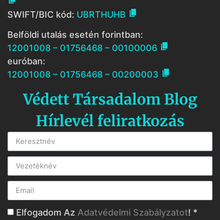

SWIFT/BIC kód:
UBRTHUHB
Belföldi utalás esetén forintban:

12001008 – 01756468 – 00100006
euróban:

12001008 – 01756468 – 00200003
Védett Társadalom Blog
Hírlevél feliratkozás
Elfogadom Az
Adatvédelmi Szabályzatot
! *