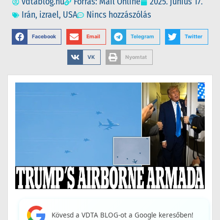
vdtablog.hu
Forrás: Mail Online
2025. június 17.
Irán
,
izrael
,
USA
Nincs hozzászólás
Facebook
Email
Telegram
Twitter
VK
Nyomtat
Kövesd a VDTA BLOG-ot a Google keresőben!