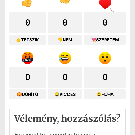
0
0
0
👍TETSZIK
👎NEM
💘SZERETEM
0
0
0
😡DÜHÍTŐ
😂VICCES
😮HÚHA
Vélemény, hozzászólás?
You must be logged in to post a