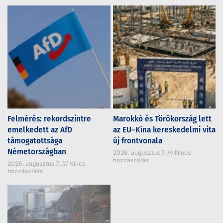
Felmérés: rekordszintre
Marokkó és Törökország lett
emelkedett az AfD
az EU–Kína kereskedelmi vita
támogatottsága
új frontvonala
Németországban
2026. augusztus 7.
Nincs
hozzászólás
2026. augusztus 7.
Nincs
hozzászólás