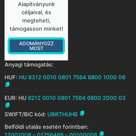
Alapítványunk
céljaival, és
megteheti,
támogasson minket!
ADOMÁNYOZZ
MOST
Anyagi támogatás:
HUF:
HU 8312 0010 0801 7564 6800 1000 06

EUR: HU
6212 0010 0801 7564 6800 2000 03


SWIFT/BIC kód:
UBRTHUHB
Belföldi utalás esetén forintban:

12001008 – 01756468 – 00100006