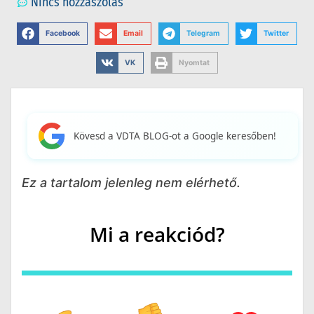
Nincs hozzászólás
Facebook
Email
Telegram
Twitter
VK
Nyomtat
Kövesd a VDTA BLOG-ot a Google keresőben!
Ez a tartalom jelenleg nem elérhető.
Mi a reakciód?