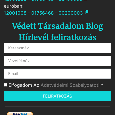
euróban:

12001008 – 01756468 – 00200003
Védett Társadalom Blog
Hírlevél feliratkozás
Elfogadom Az
Adatvédelmi Szabályzatot
! *
FELIRATKOZÁS