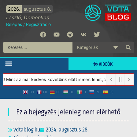
2026.
augusztus 8.
László, Domonkos
Belépés
/
Regisztráció
📹 VIDEÓK
 Mint az már kedves követőink előtt ismert lehet, 2023-tól a Véde
EN
FR
DE
HU
IT
RU
ES
Ez a bejegyzés jelenleg nem elérhető
vdtablog.hu
2024. augusztus 28.