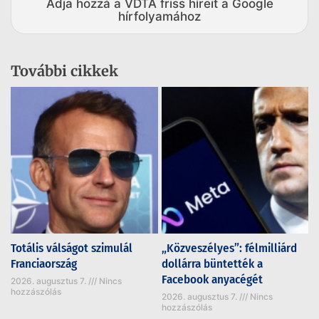
Adja hozzá a VDTA friss híreit a Google
hírfolyamához
További cikkek
Totális válságot szimulál
„Közveszélyes”: félmilliárd
Franciaország
dollárra büntették a
Facebook anyacégét
2026. augusztus 7.
Nincs
hozzászólás
2026. augusztus 7.
Nincs
hozzászólás