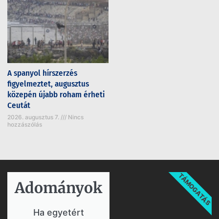
A spanyol hírszerzés
figyelmeztet, augusztus
közepén újabb roham érheti
Ceutát
2026. augusztus 7.
Nincs
hozzászólás
TÁMOGATÁS
Adományok​
Ha egyetért