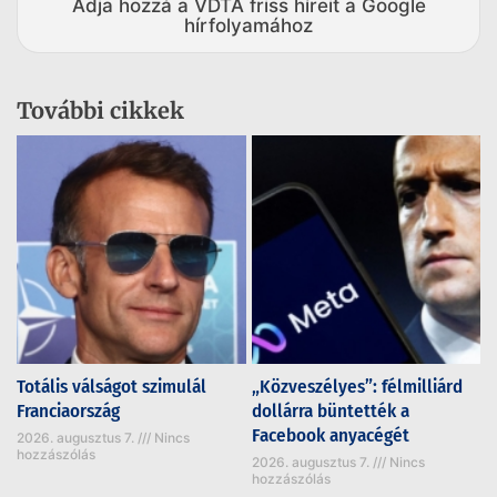
Adja hozzá a VDTA friss híreit a Google
hírfolyamához
További cikkek
Totális válságot szimulál
„Közveszélyes”: félmilliárd
Franciaország
dollárra büntették a
Facebook anyacégét
2026. augusztus 7.
Nincs
hozzászólás
2026. augusztus 7.
Nincs
hozzászólás