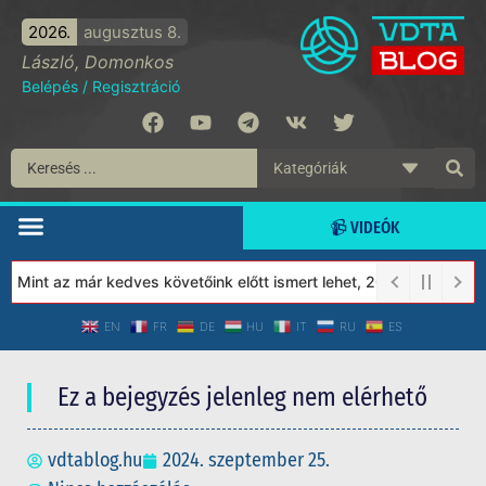
2026.
augusztus 8.
László, Domonkos
Belépés
/
Regisztráció
📹 VIDEÓK
Mint az már kedves követőink előtt ismert lehet, 2023-tól a Véde
EN
FR
DE
HU
IT
RU
ES
Ez a bejegyzés jelenleg nem elérhető
vdtablog.hu
2024. szeptember 25.