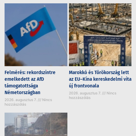
Felmérés: rekordszintre
Marokkó és Törökország lett
emelkedett az AfD
az EU–Kína kereskedelmi vita
támogatottsága
új frontvonala
Németországban
2026. augusztus 7.
Nincs
hozzászólás
2026. augusztus 7.
Nincs
hozzászólás