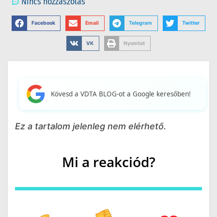
Nincs hozzászólás
Facebook
Email
Telegram
Twitter
VK
Nyomtat
Kövesd a VDTA BLOG-ot a Google keresőben!
Ez a tartalom jelenleg nem elérhető.
Mi a reakciód?