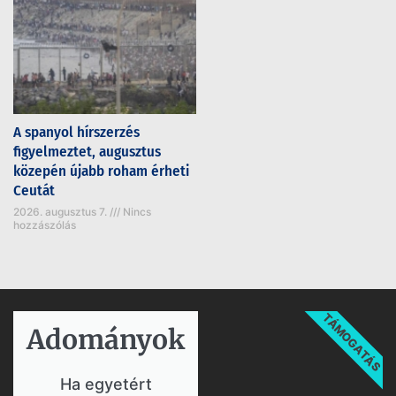
A spanyol hírszerzés
figyelmeztet, augusztus
közepén újabb roham érheti
Ceutát
2026. augusztus 7.
Nincs
hozzászólás
TÁMOGATÁS
Adományok​
Ha egyetért