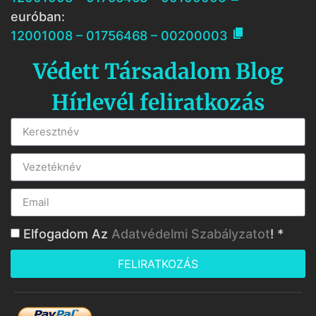
euróban:

12001008 – 01756468 – 00200003
Védett Társadalom Blog
Hírlevél feliratkozás
Elfogadom Az
Adatvédelmi Szabályzatot
! *
FELIRATKOZÁS