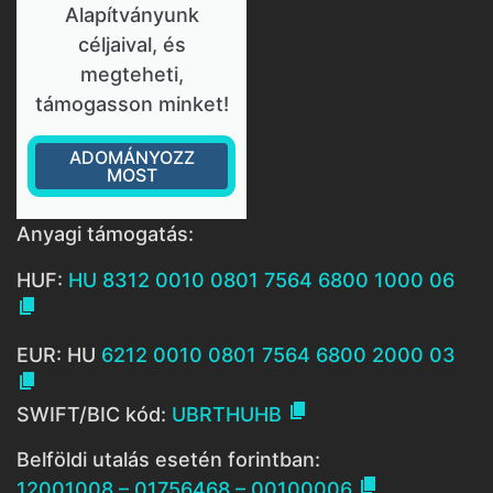
Alapítványunk
céljaival, és
megteheti,
támogasson minket!
ADOMÁNYOZZ
MOST
Anyagi támogatás:
HUF:
HU 8312 0010 0801 7564 6800 1000 06

EUR: HU
6212 0010 0801 7564 6800 2000 03


SWIFT/BIC kód:
UBRTHUHB
Belföldi utalás esetén forintban:

12001008 – 01756468 – 00100006