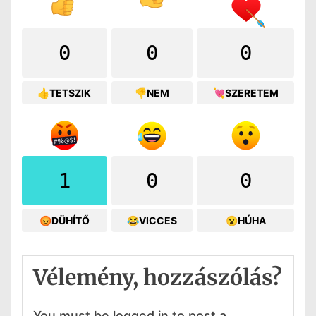
0
0
0
👍TETSZIK
👎NEM
💘SZERETEM
1
0
0
😡DÜHÍTŐ
😂VICCES
😮HÚHA
Vélemény, hozzászólás?
You must be logged in to post a