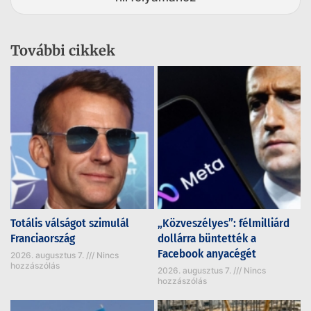
További cikkek
Totális válságot szimulál
„Közveszélyes”: félmilliárd
Franciaország
dollárra büntették a
Facebook anyacégét
2026. augusztus 7.
Nincs
hozzászólás
2026. augusztus 7.
Nincs
hozzászólás