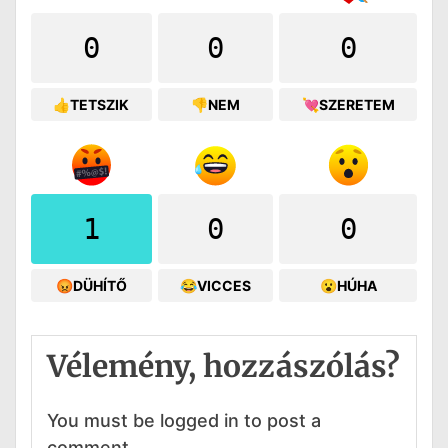
0
0
0
👍TETSZIK
👎NEM
💘SZERETEM
1
0
0
😡DÜHÍTŐ
😂VICCES
😮HÚHA
Vélemény, hozzászólás?
You must be logged in to post a
comment.