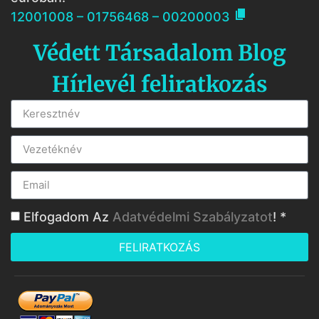

12001008 – 01756468 – 00200003
Védett Társadalom Blog
Hírlevél feliratkozás
Elfogadom Az
Adatvédelmi Szabályzatot
! *
FELIRATKOZÁS