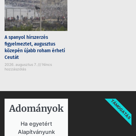
A spanyol hírszerzés
figyelmeztet, augusztus
közepén újabb roham érheti
Ceutát
2026. augusztus 7.
Nincs
hozzászólás
TÁMOGATÁS
Adományok​
Ha egyetért
Alapítványunk