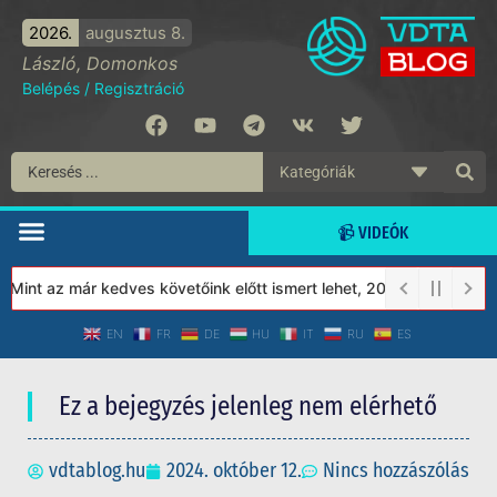
2026.
augusztus 8.
László, Domonkos
Belépés
/
Regisztráció
📹 VIDEÓK
int az már kedves követőink előtt ismert lehet, 2023-tól a Védet
EN
FR
DE
HU
IT
RU
ES
Ez a bejegyzés jelenleg nem elérhető
vdtablog.hu
2024. október 12.
Nincs hozzászólás