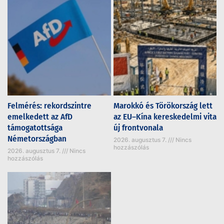
Felmérés: rekordszintre
Marokkó és Törökország lett
emelkedett az AfD
az EU–Kína kereskedelmi vita
támogatottsága
új frontvonala
Németországban
2026. augusztus 7.
Nincs
hozzászólás
2026. augusztus 7.
Nincs
hozzászólás