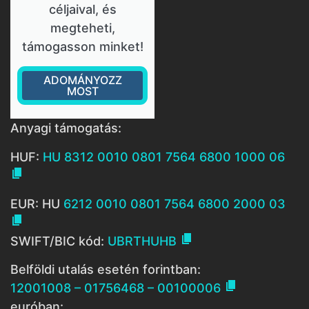
céljaival, és
megteheti,
támogasson minket!
ADOMÁNYOZZ
MOST
Anyagi támogatás:
HUF:
HU 8312 0010 0801 7564 6800 1000 06

EUR: HU
6212 0010 0801 7564 6800 2000 03


SWIFT/BIC kód:
UBRTHUHB
Belföldi utalás esetén forintban:

12001008 – 01756468 – 00100006
euróban: